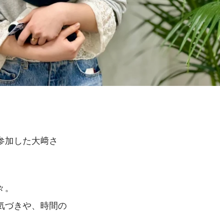
参加した大﨑さ
々。
気づきや、時間の