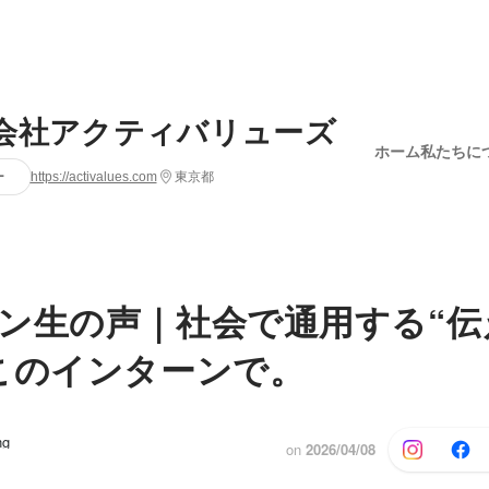
会社アクティバリューズ
ホーム
私たちに
ー
https://activalues.com
東京都
ン生の声｜社会で通用する“伝
このインターンで。
ng
on
2026/04/08