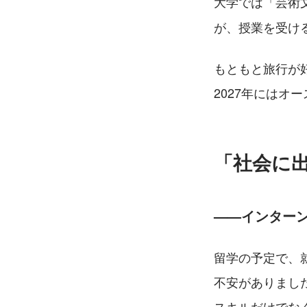
大学では「芸術
が、授業を受け
もともと旅行が
2027年にはオ
「社会に
——インター
留学の予定で、
不安がありまし
スキルだけでな