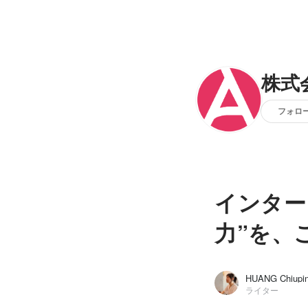
株式
フォロ
インター
力”を、
HUANG Chiupi
ライター