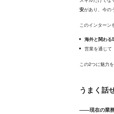
があり、今の
安
このインターン
海外と関わる
営業を通じて
この2つに魅力
うまく話
——現在の業