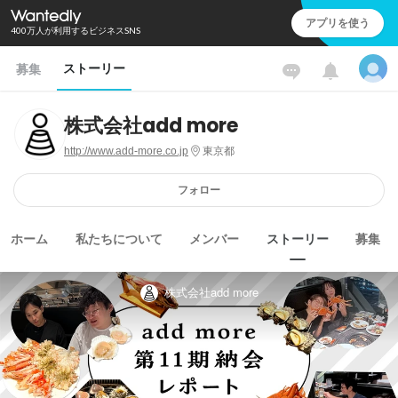
アプリを使う
400万人が利用するビジネスSNS
ストーリー
募集
株式会社add more
http://www.add-more.co.jp
東京都
フォロー
ホーム
私たちについて
メンバー
ストーリー
募集
株式会社add more