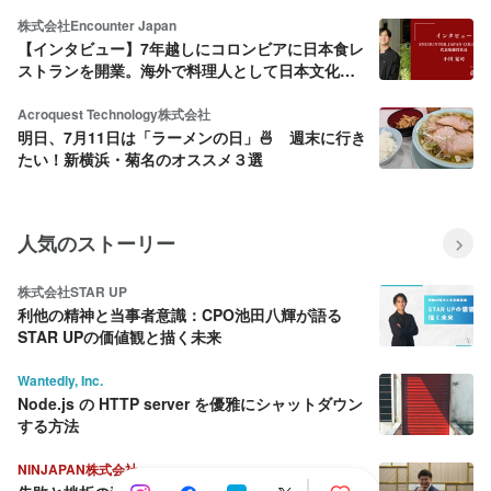
株式会社Encounter Japan
【インタビュー】7年越しにコロンビアに日本食レ
ストランを開業。海外で料理人として日本文化を
広める。
Acroquest Technology株式会社
明日、7月11日は「ラーメンの日」🍜 週末に行き
たい！新横浜・菊名のオススメ３選
人気のストーリー
株式会社STAR UP
利他の精神と当事者意識：CPO池田八輝が語る
STAR UPの価値観と描く未来
Wantedly, Inc.
Node.js の HTTP server を優雅にシャットダウン
する方法
NINJAPAN株式会社