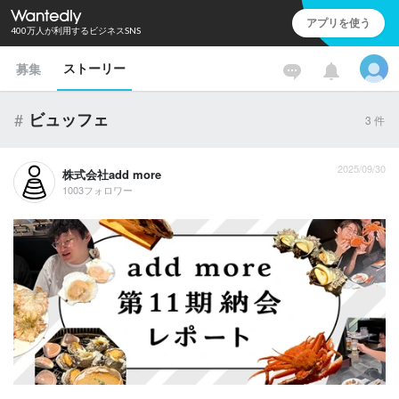
アプリを使う
400万人が利用するビジネスSNS
ストーリー
募集
#
ビュッフェ
3
件
2025/09/30
株式会社add more
1003フォロワー