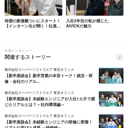
待望の新連載ついにスタート！
入社3年目の私が感じた、
【インターン生が聞く！社員イ
AIVICKの魅力
ンタビューVol.1】「私のための
会社だと思った」食×ITで高い
目標に挑む採用責任者が語る
AIVICKの魅力
社員インタビュー
関連するストーリー
株式会社スーパーソフトウエア 東京オフィス
【新卒座談会】新卒営業の本音トーク！就活・研
修・会社のリアル…
株式会社スーパーソフトウエア 東京オフィス
【新卒座談会】未経験エンジニアが入社1カ月で感
じたリアルとは？～社内環境編～
株式会社スーパーソフトウエア 東京オフィス
【新卒座談会】未経験エンジニアの研修に密着！
リアルな学びと成長 ～研修編～