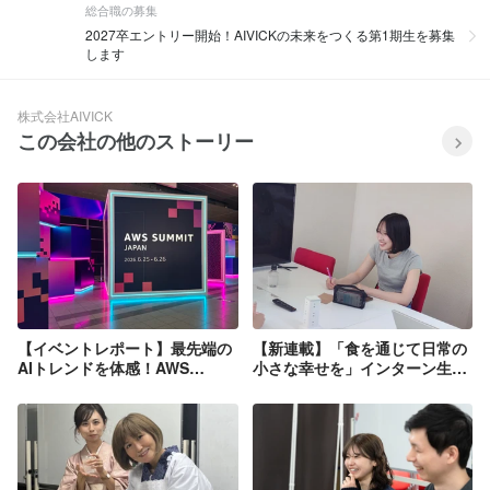
総合職の募集
2027卒エントリー開始！AIVICKの未来をつくる第1期生を募集
します
株式会社AIVICK
この会社の他のストーリー
【イベントレポート】最先端の
【新連載】「食を通じて日常の
AIトレンドを体感！AWS
小さな幸せを」インターン生が
Summit 2026＆Executiveセッ
届けるAIVICK｜Vol.0 自己紹介
ションに参画してきました！
編