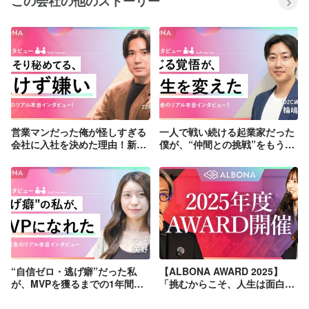
この会社の他のストーリー
営業マンだった俺が怪しすぎる
一人で戦い続ける起業家だった
会社に入社を決めた理由！新入
僕が、“仲間との挑戦”をもう一
社員にインタビュー！【社員イ
度決意できた理由【社員インタ
ンタビュー】
ビュー】
“自信ゼロ・逃げ癖”だった私
【ALBONA AWARD 2025】
が、MVPを獲るまでの1年間
「挑むからこそ、人生は面白
【社員インタビュー】
い」渋谷・TRUNK(HOTEL)が
熱狂に染まった夜。その圧倒的