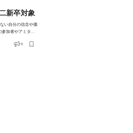
第二新卒対象
がない自分の信念や価
の参加者やアミタ社
0
に大切にしていま