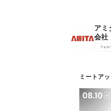
アミ
会社
フォロ
ミートアッ
08.10
月