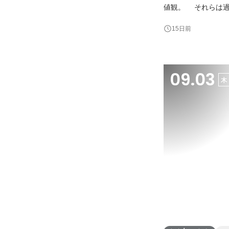
値観。 それらは過
員との対話を通して、本当の自分と
15日前
だけが仕事を選ぶ軸
09.03
木