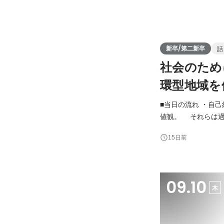
新卒/第二新卒
話
社会のため
環型地域を
■当日の流れ ・自
値観。 それらは過
員との対話を通して、本当の自分と
15日前
ミタでは、ミッショ
09.10
木