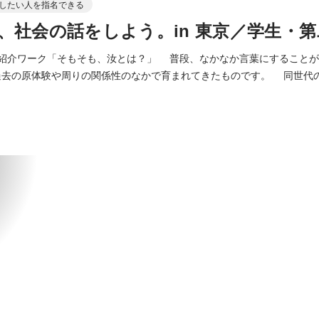
したい人を指名できる
、社会の話をしよう。in 東京／学生・
己紹介ワーク「そもそも、汝とは？」 普段、なかなか言葉にすること
去の原体験や周りの関係性のなかで育まれてきたものです。 同世代
向き合う特別な時間です。 ・ダイアローグ「アミタの関係性って？」 ア
ンにも書いてある「関係性」を、事業においても働き方においても非常