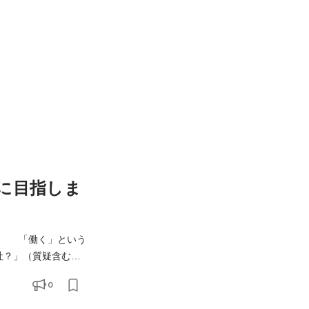
に目指しま
に、 「働く」という
などについて、 弊
0
社代表取締役社長の末次が直接説明します。 質疑の時間も十分ございますので遠慮なくご質問ください。 3)