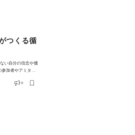
がつくる循
がない自分の信念や価
の参加者やアミタ社
0
に大切にしていま