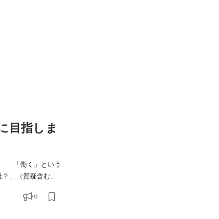
に目指しま
に、 「働く」という
などについて、 弊
0
社代表取締役社長の末次が直接説明します。 質疑の時間も十分ございますので遠慮なくご質問ください。 3)