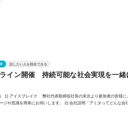
W
話したい人を指名できる
ンライン開催 持続可能な社会実現を一緒
） 1) アイスブレイク 弊社代表取締役社長の末次より参加者の皆様
お伺いします。 2) 会社説明「アミタってどんな会社？」（質疑含む）
ン、ビジョン、企業文化、事業内容、アミタ独自の人事制度・福利厚生