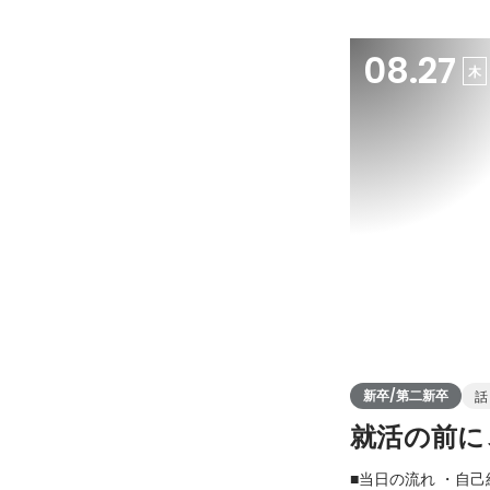
08.27
木
新卒/第二新卒
話
就活の前に
■当日の流れ ・自