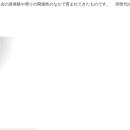
去の原体験や周りの関係性のなかで育まれてきたものです。 同世代
向き合う特別な時間です。 ・アミタミュージアムのご案内 企業名や年収
でしょうか。人生の大半を使って働くのであれば、他者の評価に惑わさ