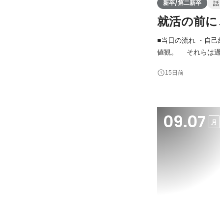
新卒/第二新卒
話
就活の前に
■当日の流れ ・自
値観。 それらは過
員との対話を通して、本当の自分と
15日前
ミタでは、ミッショ
09.07
月