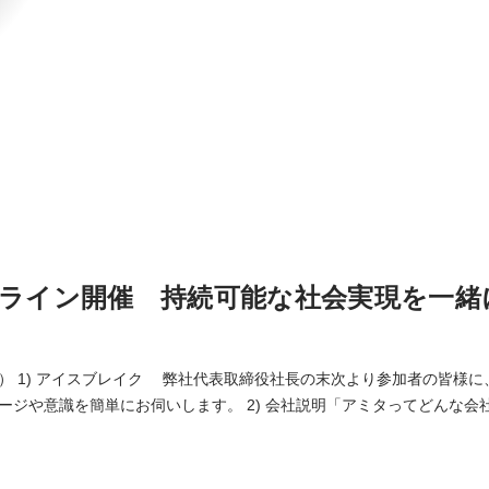
ンライン開催 持続可能な社会実現を一緒
） 1) アイスブレイク 弊社代表取締役社長の末次より参加者の皆様
お伺いします。 2) 会社説明「アミタってどんな会社？」（質疑含む）
ン、ビジョン、企業文化、事業内容、アミタ独自の人事制度・福利厚生