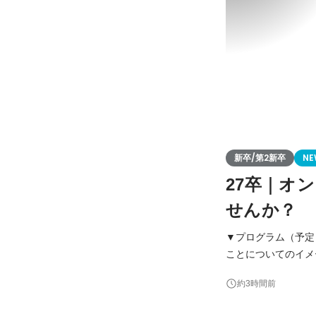
新卒/第2新卒
NE
27卒｜オ
せんか？
▼プログラム（予定
ことについてのイメージや意識を簡単に
アミタのミッショ
約3時間前