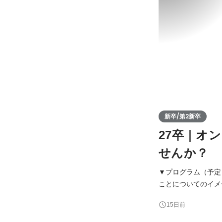
新卒/第2新卒
27卒｜オ
せんか？
▼プログラム（予定
ことについてのイメージや意識を簡単に
アミタのミッショ
15日前