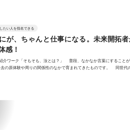
したい人を指名できる
にが、ちゃんと仕事になる。未来開拓者
体感！
己紹介ワーク「そもそも、汝とは？」 普段、なかなか言葉にすること
去の原体験や周りの関係性のなかで育まれてきたものです。 同世代
向き合う特別な時間です。 ・ダイアローグ「アミタの関係性って？」 ア
ンにも書いてある「関係性」を、事業においても働き方においても非常