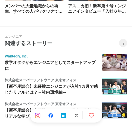
メンバーの大量離職からの再
アスニカ初！新卒第１号エンジ
生。すべての人がワクワクでき
ニアインタビュー「入社６年目
る組織へ【asnica story #1 後
の想い」
編】
エンジニア
関連するストーリー
Wantedly, Inc.
数学オタクからエンジニアとしてスタートアップ
に
株式会社スーパーソフトウエア 東京オフィス
【新卒座談会】未経験エンジニアが入社1カ月で感
じたリアルとは？～社内環境編～
株式会社スーパーソフトウエア 東京オフィス
【新卒座談会】未経験エンジニアの研修に密着！
リアルな学びと成長 ～研修編～