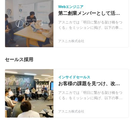
化する、EC通販特化型RPAです。ECシ
Webエンジニア
ステム開発で培ったノウハウを生かし、
第二創業メンバーとして活躍
特化型RPAの開発を実現しました。単純
したいWebエンジニア、
作業はフルタイムで働くロボットが行
アスニカでは「明日に繋がる架け橋をつ
WANTED！
い、従業員はより「お客様のための仕
くる」をミッションに掲げ、以下の事業
事」に注力することができます。 ＜
を展開しています。 ◆EC特化型
FULLTIME メディア掲載実績＞ ▶︎通販新
RPA「FULLTIME」 ◆ECの受託システム
アスニカ株式会社
聞 「アスニカ、単品通販専門のチャット
開発 【RPAとは？】 RPAとは、ロボッ
ボット開発…２３日から無償β版公開」
トによる業務自動化（Robotic Process
https://www.tsuhannews.jp/61077 ▶︎EC
Automation）の略で、少人数で生産力を
セールス採用
のミカタ 「単純作業はロボットにお任
高めるための手段の一つとして、現在で
せ！EC事業向けRPAチャットボット登
はさまざまな業種、業界で導入が進んで
場」
いる。 【EC特化型RPA「FULLTIME」】
https://ecnomikata.com/ecnews/21404/
FULLTIMEは、EC通販運営によくあるパ
インサイドセールス
▶︎[ RPA HACK ] 2019年版RPAカオスマッ
ソコン業務を自動化することに特化した
お客様の課題を見つけ、改善
プに掲載されました
RPAツールです。受注処理や注文変更な
に向けて"伴走"するインサイ
https://rpahack.com/rpa-caosmap-2019
どの定型業務はFULLTIMEで開発したロ
アスニカでは「明日に繋がる架け橋をつ
ドセールス募集！
【EC受託システム開発】 通信販売
ボットが自動処理することで、EC担当者
くる」をミッションに掲げ、以下の事業
（EC）のシステム開発を中心に、アプリ
の皆様が「人にしかできない仕事」に注
を展開しています。 ◆EC特化型
開発や基幹システム構築、保守などのビ
力できる時間と環境を作れます。
RPA「FULLTIME」 ◆ECの受託システム
アスニカ株式会社
ジネスソリューションを提供していま
##FULLTIMEについて https://full-
開発 【RPAとは？】 RPAとは、ロボッ
す。幅広い業種のクライアント様に対
time.info/ ＜FULLTIME メディア掲載実績
トによる業務自動化（Robotic Process
応。
＞ ▶︎通販新聞 「アスニカ、単品通販専門
Automation）の略で、少人数で生産力を
のチャットボット開発…２３日から無償
高めるための手段の一つとして、現在で