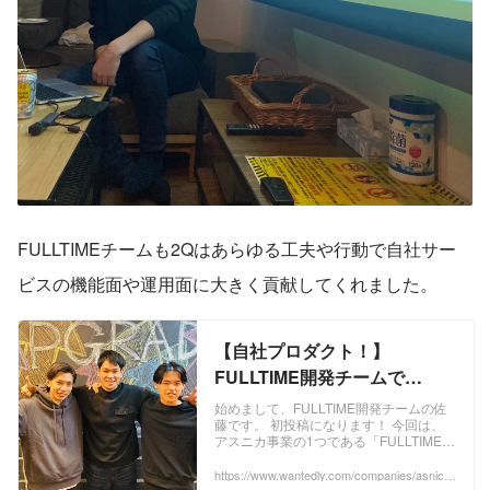
FULLTIMEチームも2Qはあらゆる工夫や行動で自社サー
ビスの機能面や運用面に大きく貢献してくれました。
【自社プロダクト！】
FULLTIME開発チームで
す！！ | アスニカ株式会社
始めまして、FULLTIME開発チームの佐
藤です。 初投稿になります！ 今回は、
アスニカ事業の1つである「FULLTIME開
発チーム」についてご紹介していきま
す。どんな仕事か？ どんな考え方を持っ
https://www.wantedly.com/companies/asnica/
post_articles/361103
ているか？ 開発メンバー紹介などなど、