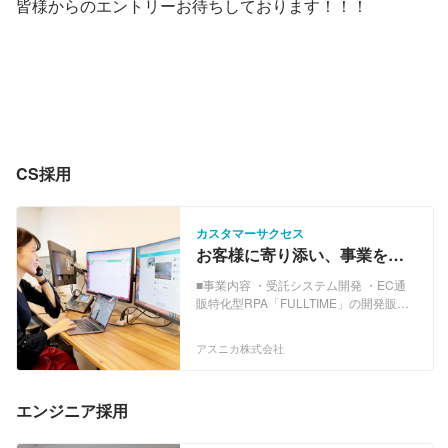
皆様からのエントリーお待ちしております！！！
CS採用
カスタマーサクセス
お客様に寄り添い、事業を伸
ばしていくパートナーになり
■事業内容 ・受託システム開発 ・EC通
たい人を探しています！
販特化型RPA「FULLTIME」の開発販
売 https://full-time.info/ 【RPAとは？】
RPAとは、ロボットによる業務自動化
アスニカ株式会社
（Robotic Process Automation）の略
で、少人数で生産力を高めるための手段
の一つとして、現在ではさまざまな業
エンジニア採用
種、業界で導入が進んでいる。 【EC通
販特化型RPA「FULLTIME」】 ECサイト
運営における顧客対応と事務作業を自動