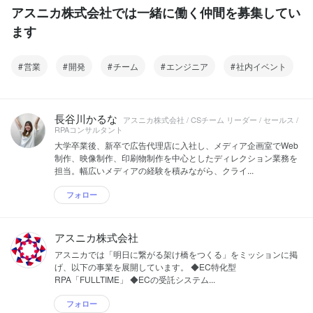
β版公開」
はさまざまな業種、業界で導入が進んで
アスニカ株式会社では一緒に働く仲間を募集してい
https://www.tsuhannews.jp/61077 ▶︎EC
いる。 【EC特化型RPA「FULLTIME」】
のミカタ 「単純作業はロボットにお任
ます
FULLTIMEは、EC通販運営によくあるパ
せ！EC事業向けRPAチャットボット登
ソコン業務を自動化することに特化した
場」
RPAツールです。受注処理や注文変更な
https://ecnomikata.com/ecnews/21404/
営業
開発
チーム
エンジニア
社内イベント
どの定型業務はFULLTIMEで開発したロ
▶︎[ RPA HACK ] 2019年版RPAカオスマッ
ボットが自動処理することで、EC担当者
プに掲載されました
の皆様が「人にしかできない仕事」に注
https://rpahack.com/rpa-caosmap-2019
力できる時間と環境を作れます。
【EC受託システム開発】 通信販売
長谷川かるな
##FULLTIMEについて https://full-
アスニカ株式会社 / CSチーム リーダー / セールス /
（EC）のシステム開発を中心に、アプリ
RPAコンサルタント
time.info/ ＜FULLTIME メディア掲載実績
開発や基幹システム構築、保守などのビ
＞ ▶︎通販新聞 「アスニカ、単品通販専門
大学卒業後、新卒で広告代理店に入社し、メディア企画室でWeb
ジネスソリューションを提供していま
のチャットボット開発…２３日から無償
制作、映像制作、印刷物制作を中心としたディレクション業務を
す。幅広い業種のクライアント様に対
β版公開」
担当。幅広いメディアの経験を積みながら、クライ...
応。
https://www.tsuhannews.jp/61077 ▶︎EC
のミカタ 「単純作業はロボットにお任
フォロー
せ！EC事業向けRPAチャットボット登
場」
https://ecnomikata.com/ecnews/21404/
アスニカ株式会社
▶︎[ RPA HACK ] 2019年版RPAカオスマッ
アスニカでは「明日に繋がる架け橋をつくる」をミッションに掲
プに掲載されました
げ、以下の事業を展開しています。 ◆EC特化型
https://rpahack.com/rpa-caosmap-2019
RPA「FULLTIME」 ◆ECの受託システム...
【EC受託システム開発】 通信販売
（EC）のシステム開発を中心に、アプリ
フォロー
開発や基幹システム構築、保守などのビ