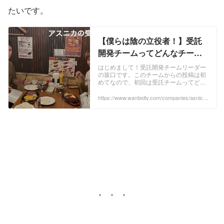
たいです。
【僕らは陰の立役者！】受託
開発チームってどんなチー
ム？ | アスニカ株式会社
はじめまして！受託開発チームリーダー
の坂口です。このチームからの投稿は初
めてなので、初回は受託チームってどん
なチーム？を発信していこうかなと思い
ます。お気軽にお付き合いくださいま
https://www.wantedly.com/companies/asnica/
post_articles/357700
せ！ 受託チームの業務内容を簡潔にいう
と、お客様から依頼を受け、見積もり〜
要件定義からシステム開発・デプロイ・
保守運用まで一連の業務を行っているチ
ームです。 受託事業 ...