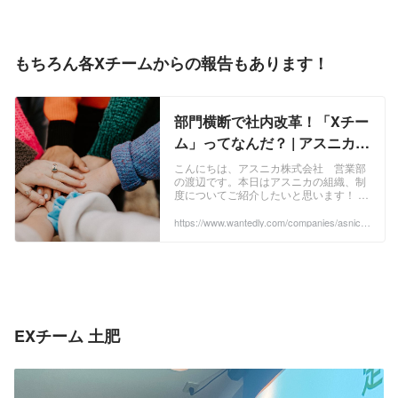
もちろん各Xチームからの報告もあります！
部門横断で社内改革！「Xチー
ム」ってなんだ？ | アスニカ株
式会社
こんにちは、アスニカ株式会社 営業部
の渡辺です。本日はアスニカの組織、制
度についてご紹介したいと思います！ 現
在、従業員数10名の小さな会社のため、
正直なところいくつも部門があるわけで
https://www.wantedly.com/companies/asnica/
post_articles/363995
はありません。大きな区分としては、
「開発部」と「営業部」の2つだけにな
ります！ ...
EXチーム 土肥