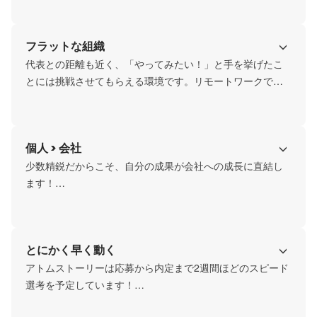
整えているため、日本各地に仲間がいます。自宅や好きな
場所で仕事ができるため、プライベートな時間も大切にし
フラットな組織
ながら活躍しています！
代表との距離も近く、「やってみたい！」と手を挙げたこ
とには挑戦させてもらえる環境です。リモートワークで
も、メンバー同士でも会社を良くするためには何ができる
か話し合う機会や称賛し合う機会を定期的に設けており、
それぞれの想いやアイディアを大切にしています。オープ
個人 > 会社
ンな社風で自由度が高く、働きやすい環境です。
少数精鋭だからこそ、自分の成果が会社への成長に直結し
ます！

1人1人の裁量権が大きい分、個人の自由度が高く、自身の
スタイルで働けます。

それぞれのメンバーが自分の価値観と会社のニーズを一致
とにかく早く動く
させ、共に成長することにやりがいを持って活躍している
ので、自分の新たな強みを発見できる環境です。
アトムストーリーは応募から内定まで2週間ほどのスピード
選考を予定しています！

社内でも業務改善やアイディアが浮かぶと、社内にとって