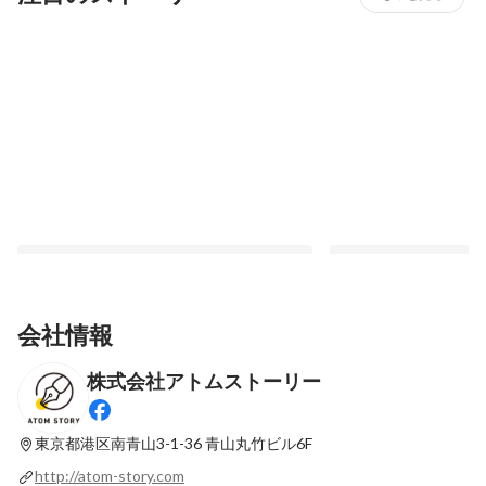
会社情報
株式会社アトムストーリー
中学校の社会実習の一環として取材を受け
【社員インタビュー】
ました！
ていること・アトムス
めて、実際に働いた今
東京都港区南青山3-1-36
青山丸竹ビル6F
最新順で表示
最新順で表示
http://atom-story.com