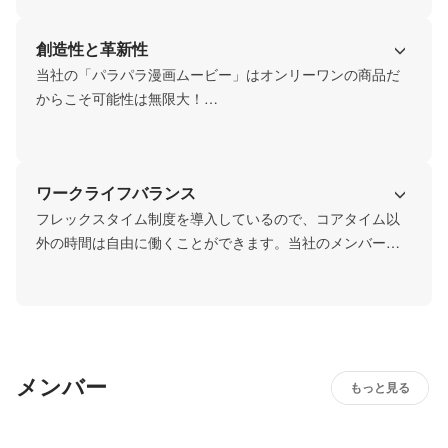
良いものであれば「それやってみよう！」とすぐ動き出し
ます。何回も承認を繰り返す社内稟議もないので、アイデ
創造性と革新性
ィアが浮かんでからの導入がすごく早いのが我々の強みで
もあります！新しい環境や挑戦を楽しめる方はぜひご応募
当社の「パラパラ漫画ムービー」はオンリーワンの商品だ
ください！
からこそ可能性は無限大！

自社の強みを押し出し、さまざまなターゲット業界への参
入に挑戦しています！そのために、お客様の要求を把握し
迅速に対応して市場内での地位の確立を目指し、持続可能
ワークライフバランス
な価値の創造を追求していきます！
フレックスタイム制度を導入しているので、コアタイム以
外の時間は自由に働くことができます。当社のメンバーは
半分以上がペットと一緒に暮らしていて、「在宅で仕事が
できるから一緒にいる時間が増えた！」なんて幸せエピソ
ードが聞けることも★ほかにも平日に買い物やジムに通っ
たり、病院や役所手続きに行けることがメリットに感じて
いる社員も。プライベートな時間も諦めず、自分の強みを
メンバー
活かして活躍しています！
もっと見る