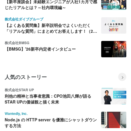
【新卒座談会】未経験エンジニアが入社1カ月で感
じたリアルとは？～社内環境編～
株式会社ダイブグループ
【よくある質問集】新卒説明会でよくいただく
「リアルな質問」にまとめてお答えします！（26
年7月版）
株式会社BMSG
【BMSG】'26新卒内定者インタビュー
人気のストーリー
株式会社STAR UP
利他の精神と当事者意識：CPO池田八輝が語る
STAR UPの価値観と描く未来
Wantedly, Inc.
Node.js の HTTP server を優雅にシャットダウン
する方法