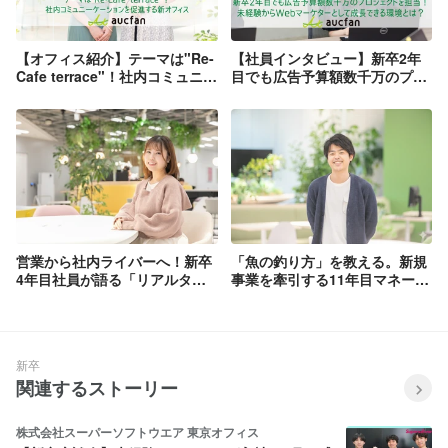
【オフィス紹介】テーマは"Re-
【社員インタビュー】新卒2年
Cafe terrace"！社内コミュニケ
目でも広告予算額数千万のプロ
ーションを促進する新オフィス
ジェクトを担当！未経験から
Webマーケターとして成長でき
る環境とは？
営業から社内ライバーへ！新卒
「魚の釣り方」を教える。新規
4年目社員が語る「リアルタイ
事業を牽引する11年目マネージ
ムで顧客と向き合う」仕事の魅
ャーの育成論と採用基準
力と挑戦
新卒
関連するストーリー
株式会社スーパーソフトウエア 東京オフィス