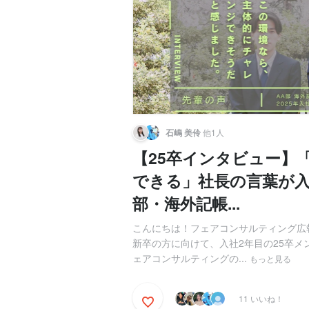
石嶋 美伶
他1人
【25卒インタビュー】
できる」社長の言葉が入
部・海外記帳...
こんにちは！フェアコンサルティング広
新卒の方に向けて、入社2年目の25卒
ェアコンサルティングの...
もっと見る
11 いいね！