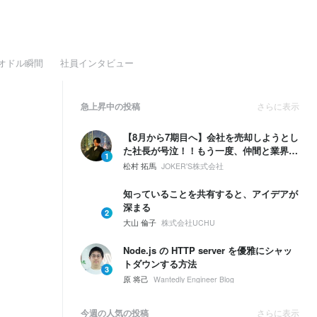
オドル瞬間
社員インタビュー
急上昇中の投稿
さらに表示
【8月から7期目へ】会社を売却しようとし
た社長が号泣！！もう一度、仲間と業界
1
No.1を取ると決めた話
松村 拓馬
JOKER'S株式会社
知っていることを共有すると、アイデアが
深まる
2
大山 倫子
株式会社UCHU
Node.js の HTTP server を優雅にシャッ
トダウンする方法
3
原 将己
Wantedly Engineer Blog
今週の人気の投稿
さらに表示