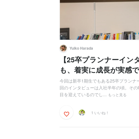
Yuiko Harada
【25卒プランナーイン
も、着実に成長が実感
今回は新卒1期生でもある25卒プランナ
回のインタビューは入社半年の頃。その
目を迎えているのでし...
もっと見る
1 いいね！