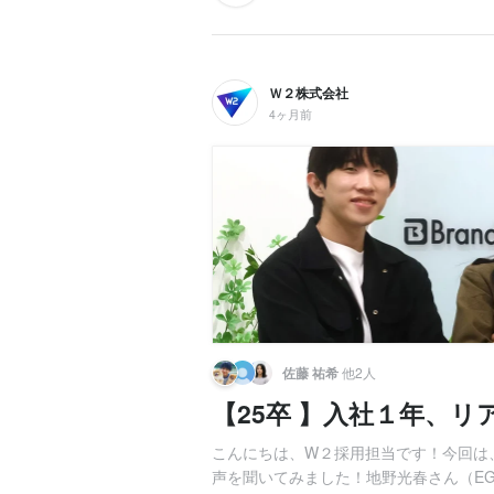
Ｗ２株式会社
4ヶ月前
佐藤 祐希
他2人
【25卒 】入社１年、リ
こんにちは、W２採用担当です！今回は
声を聞いてみました！地野光春さん（EG