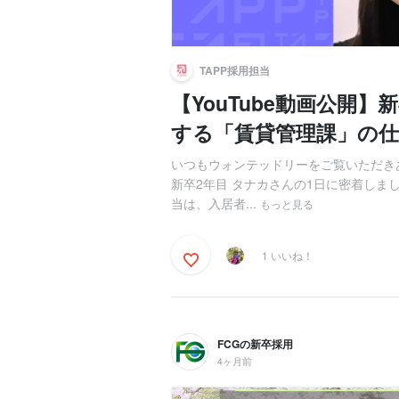
TAPP採用担当
【YouTube動画公開】
する「賃貸管理課」の仕事
いつもウォンテッドリーをご覧いただき
新卒2年目 タナカさんの1日に密着しまし
当は、入居者...
もっと見る
1 いいね！
FCGの新卒採用
4ヶ月前