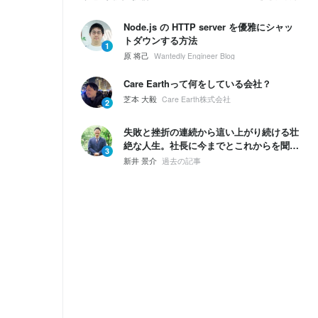
Node.js の HTTP server を優雅にシャッ
トダウンする方法
1
原 将己
Wantedly Engineer Blog
Care Earthって何をしている会社？
芝本 大毅
Care Earth株式会社
2
失敗と挫折の連続から這い上がり続ける壮
絶な人生。社長に今までとこれからを聞い
3
てみた。
新井 景介
過去の記事