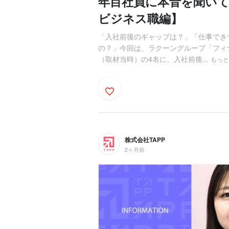
年目社員に本音を聞い
ビジネス職編】
「入社前後のギャップは？」「仕事でき
の？」今回は、ラクーングループ「フィ
（取材当時）の4名に、入社前後...
もっと
株式会社TAPP
2ヶ月前