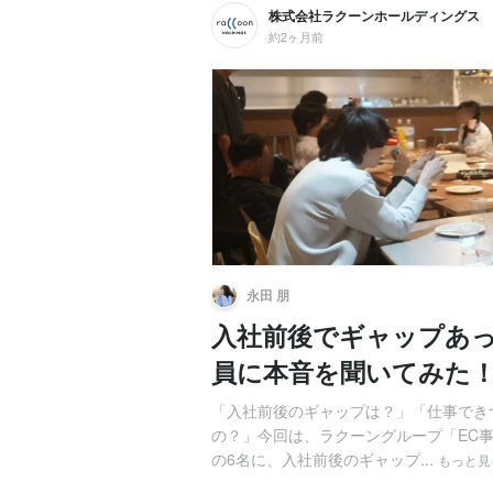
株式会社ラクーンホールディングス
約2ヶ月前
永田 朋
入社前後でギャップあっ
員に本音を聞いてみた！
「入社前後のギャップは？」「仕事でき
の？」今回は、ラクーングループ「EC
の6名に、入社前後のギャップ...
もっと見