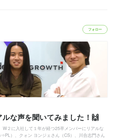
フォロー
アルな声を聞いてみました！🙌
、W２に入社して１年が経つ25卒メンバーにリアルな
⇒PL）、クォン ヨンジェさん（CS）、川合志門さん