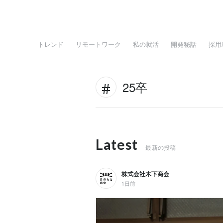
トレンド
リモートワーク
私の就活
開発秘話
採用
25卒
Latest
最新の投稿
株式会社木下商会
1日前