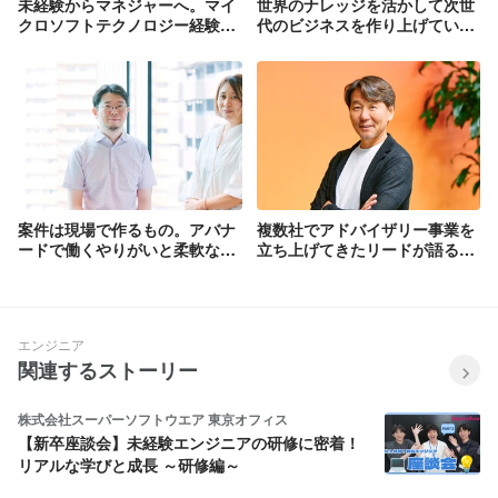
未経験からマネジャーへ。マイ
世界のナレッジを活かして次世
クロソフトテクノロジー経験が
代のビジネスを作り上げてい
なくても、アバナードで独自キ
く。アプリケーション＆インフ
ャリアがつくれるワケ
ラストラクチャーの統括が語る
アバナードの強さ
案件は現場で作るもの。アバナ
複数社でアドバイザリー事業を
ードで働くやりがいと柔軟な働
立ち上げてきたリードが語る、
き方
アバナードならではの強みと魅
力
エンジニア
関連するストーリー
株式会社スーパーソフトウエア 東京オフィス
【新卒座談会】未経験エンジニアの研修に密着！
リアルな学びと成長 ～研修編～