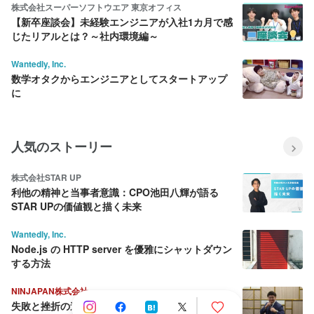
株式会社スーパーソフトウエア 東京オフィス
【新卒座談会】未経験エンジニアが入社1カ月で感
じたリアルとは？～社内環境編～
Wantedly, Inc.
数学オタクからエンジニアとしてスタートアップ
に
人気のストーリー
株式会社STAR UP
利他の精神と当事者意識：CPO池田八輝が語る
STAR UPの価値観と描く未来
Wantedly, Inc.
Node.js の HTTP server を優雅にシャットダウン
する方法
NINJAPAN株式会社
失敗と挫折の連続から這い上がり続ける壮絶な人