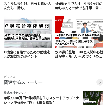
スキルは後付け。自分を追い込
妊娠6ヶ月で入社、生後2ヶ月の
んだら、勝ち。
赤ちゃんと一緒でも採用、営業
管理事務で社会復帰！
G検定に合格するための勉強法
水本徹氏登壇｜UXと人間中心設
と試験対策のポイント
計が導く新しいものづくりのか
たち
ビジネス
関連するストーリー
株式会社ナレソメ
年収7,000万円の取締役を生むスタートアップ・ナ
レソメ予備校の“勝てる事業構造”