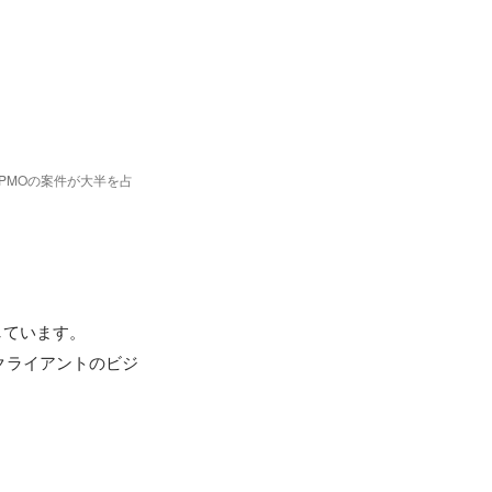
PMOの案件が大半を占
ています。

クライアントのビジ

