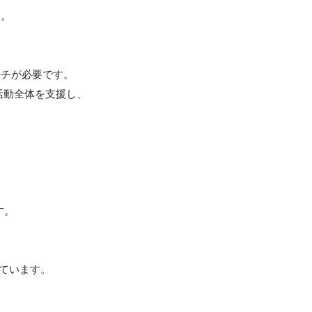
。

チが必要です。

活動全体を支援し、
。

しています。