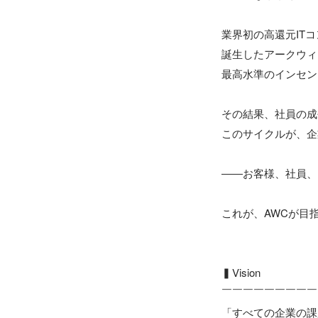
業界初の高還元IT
誕生したアークウィ
最高水準のインセン
その結果、社員の成
このサイクルが、企
――お客様、社員、
これが、AWCが目
▍Vision

￣￣￣￣￣￣￣￣￣
「すべての企業の課