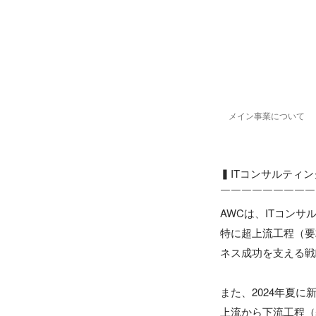
メイン事業について
▍ITコンサルティン
￣￣￣￣￣￣￣￣￣
AWCは、ITコン
特に超上流工程（要
ネス成功を支える戦
また、2024年夏に
上流から下流工程（