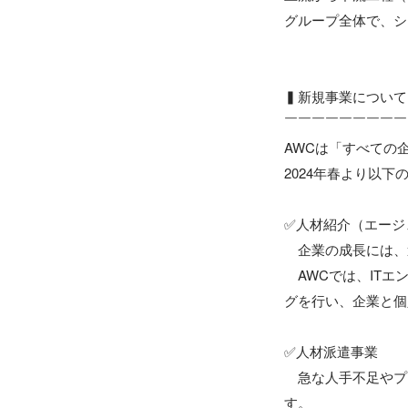
グループ全体で、シ
▍新規事業について

￣￣￣￣￣￣￣￣￣
AWCは「すべての
2024年春より以下
✅人材紹介（エージ
　企業の成長には、
　AWCでは、IT
グを行い、企業と個
✅人材派遣事業

　急な人手不足やプ
す。
