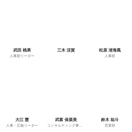
武田 桃果
三木 涼賀
松原 渚海風
人事部リーダー
人事部
大江 慧
武富 保菜美
鈴木 祐斗
人事・広報リーダー
コンサルティング事業部・パートナー推進課
営業部