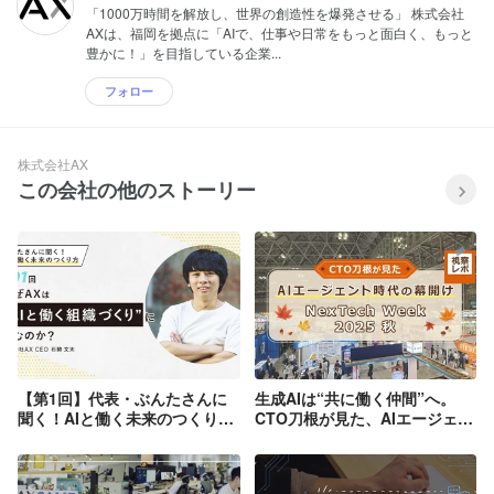
「1000万時間を解放し、世界の創造性を爆発させる」 株式会社
AXは、福岡を拠点に「AIで、仕事や日常をもっと面白く、もっと
豊かに！」を目指している企業...
フォロー
株式会社AX
この会社の他のストーリー
【第1回】代表・ぶんたさんに
生成AIは“共に働く仲間”へ。
聞く！AIと働く未来のつくり
CTO刀根が見た、AIエージェン
方〜なぜAXは“AIと働く組織づ
ト時代の幕開け【NexTech
くり”に挑むのか？〜
Week 2025 秋】