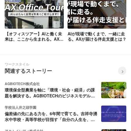
【オフィスツアー】AIと働く未
AIが現場で動くまで、一緒に走
来は、ここから生まれる。AX福
る。AXが届ける伴走支援とは？
岡オフィスを写真でご紹介しま
す！
ワークスタイル
関連するストーリー
AGBIOTECH株式会社
環境保全型農業を軸に「環境・社会・経済」の課
題を解決する。AGBIOTECHのビジネスモデルと
は？
学校法人井之頭学園
偏差値の先にある力を、6年間で育てる。吉祥寺湧
水中学校・高等学校が目指す「自分の人生を、自
分の言葉で説明できる生徒」