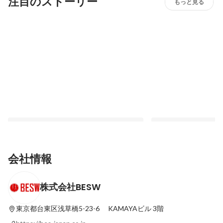
注目のストーリー
もっと見る
会社情報
株式会社BESW
【社員インタビュー#003】営業でつまずい
【社員インタビュー#0
た新卒が、“埋もれたいいもの”を届ける側
マーケティングの世界
へ
かす”フィールドを広
東京都台東区浅草橋5-23-6
KAMAYAビル 3階
最新順で表示
最新順で表示