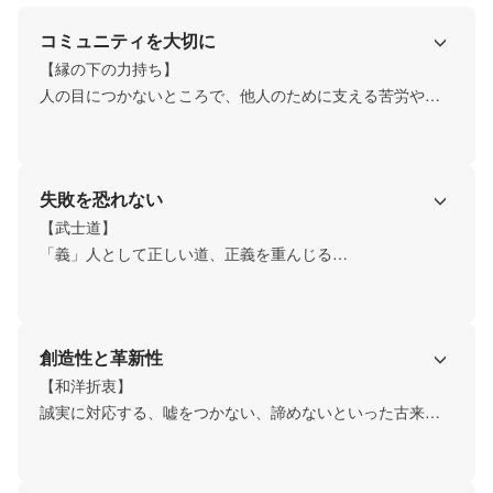
コミュニティを大切に
【縁の下の力持ち】

人の目につかないところで、他人のために支える苦労や努
失敗を恐れない
【武士道】

「義」人として正しい道、正義を重んじる

「仁」人としての思いやり、他者の苦しみや悲しみに、深
く同情する心のこと。

「誠」「言」ったことを「成」すこと
創造性と革新性
【和洋折衷】

誠実に対応する、嘘をつかない、諦めないといった古来か
ら存在する日本人の根幹となる考え方（武士道）とSNSと
いう現代コミュニケーションツール（最先端）の両面での