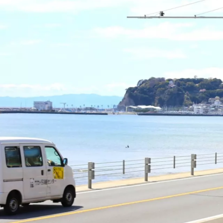
栗原 亜弥
bluecode株式会社 / その他