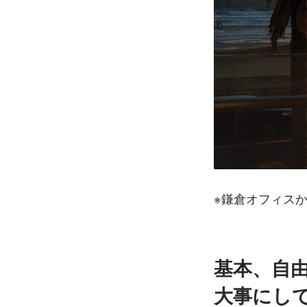
※鎌倉オフィス
基本、自
大事にし