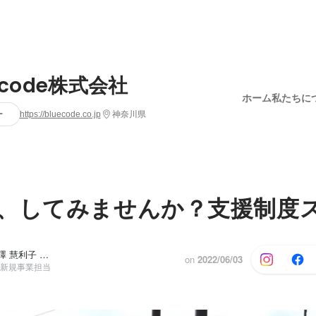
ecode株式会社
ホーム
私たちに
ー
https://bluecode.co.jp
神奈川県
、してみませんか？支援制度
栗原 亜弥, 小澤 慧利子
他3人
on
2022/06/03
役 新規事業担当