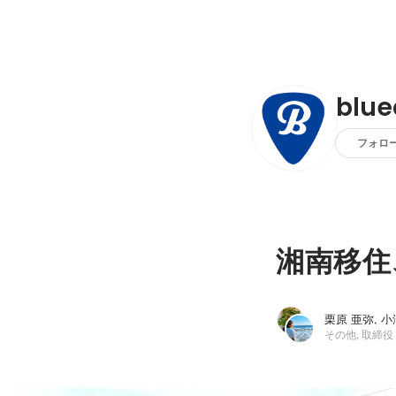
blu
フォロ
湘南移住
その他, 取締