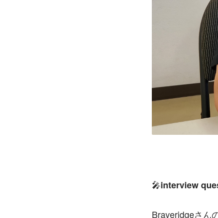
🎤
interview que
Braverid