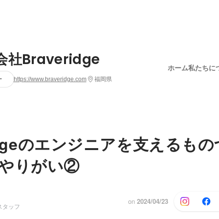
社Braveridge
ホーム
私たちに
ー
https://www.braveridge.com
福岡県
eridgeのエンジニアを支えるも
やりがい②
on
2024/04/23
スタッフ