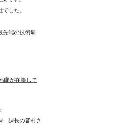
社でした。
最先端の技術研
発部隊が在籍して
た
課　課長の音村さ