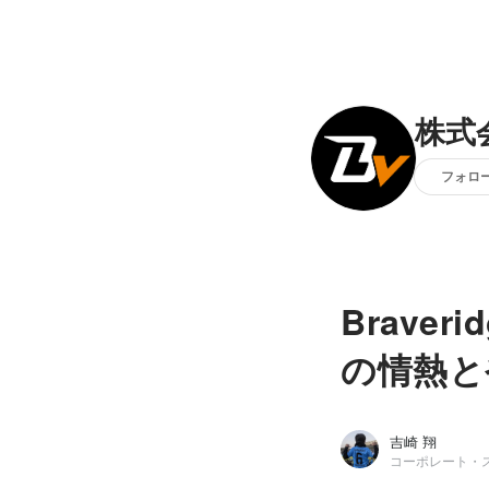
株式会
フォロ
Brav
の情熱と
吉崎 翔
コーポレート・