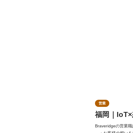
営業
福岡｜Io
Braveridge
・お客様の想いを受託し開発・量産を目指