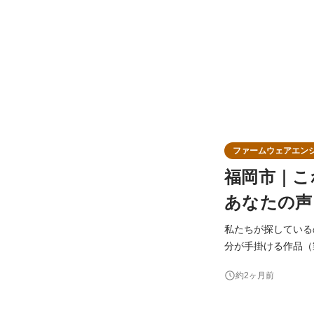
ファームウェアエン
福岡市｜こ
あなたの声
私たちが探しているのは、私
分が手掛ける作品（
な人と一緒に働きたい。 私たちは、未だ世の中にない技術にチャレンジをしている会社です
約2ヶ月前
の開発と製造。 10