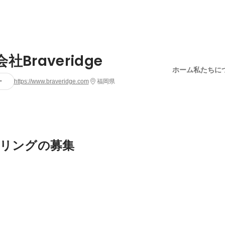
社Braveridge
ホーム
私たちに
ー
https://www.braveridge.com
福岡県
リングの募集