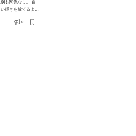
ない輝きを放てるよう
0
T。 私たちは、世界