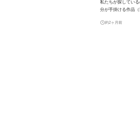
私たちが探しているのは、私
分が手掛ける作品（
な人と一緒に働きたい。 私たちは、未だ世の中にない技術にチャレンジをしている会社です
約2ヶ月前
の開発と製造。 10