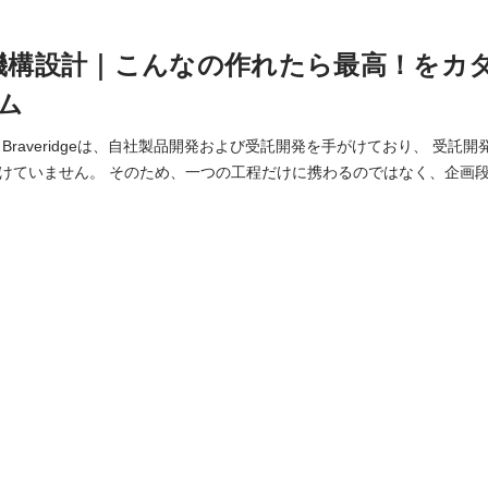
T機構設計｜こんなの作れたら最高！をカ
ム
・
けに携わるのではなく、企画段階から関わることが
タートアップ企業まで様々で、 手掛ける製品は