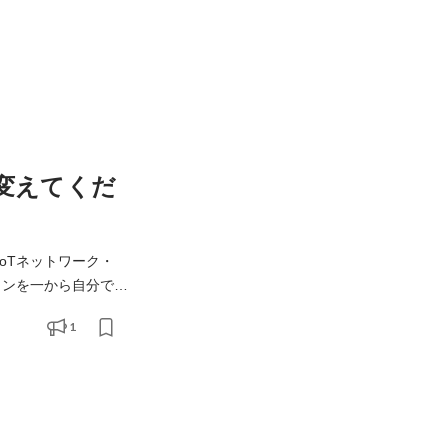
を変えてくだ
1
ライベートと両立できる勤務体制や働きやす