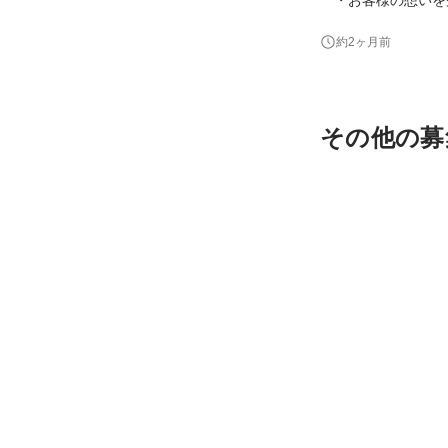
ちらの役割であって
約2ヶ月前
す。 改めて、私たちはIoTの可能性を信じて、IoTというツールを通じて「時間」を創造するというをコンセプト
で、お客
その他の募