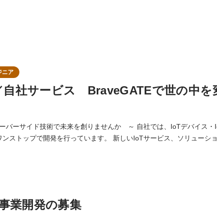
ジニア
／自社サービス BraveGATEで世の中
で未来を創りませんか ～ 自社では、IoTデバイス・IoTネットワーク・
を行っています。 新しいIoTサービス、ソリューションを一から自分で開
イディアを形にする絶好の場所です。 ものづくりに興味がある方 マルチに色々
なエンジニアをやっていきたい方には、絶好の環境です。 また、プ
事業開発の募集