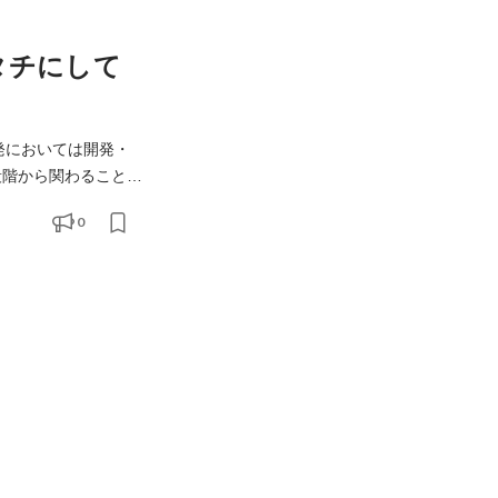
タチにして
0