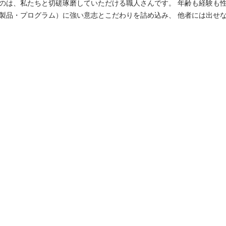
たちと切磋琢磨していただける職人さんです。 年齢も経験も性別も関係なし。 自
製品・プログラム）に強い意志とこだわりを詰め込み、 他者には出せ
。 生業は、IoT製品
数年前より話題にことを欠かないIoT。 ただ、爆発的な普及していないIo