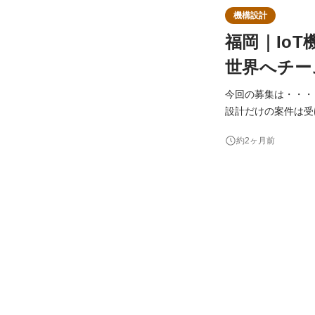
機構設計
福岡｜Io
世界へチー
今回の募集は・・・ Braveridgeは、自社製品開発および受託開発を手がけており、 受託開発においては開発
設計だけの案件は受けていません。 そのため、一つの工程だ
できます。 意欲があれば「全ての工程に携わる」ことも可能。 自分のアイデアを活かして、モノづくり全体に
約2ヶ月前
深く関わっていくことができます。 取引先は大手企業からス
Blue