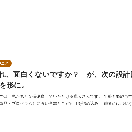
ジニア
れ、面白くないですか？ が、次の設計
を形に。
たちと切磋琢磨していただける職人さんです。 年齢も経験も性別も関係なし。 自
製品・プログラム）に強い意志とこだわりを詰め込み、 他者には出せ
。 生業は、IoT製品
数年前より話題にことを欠かないIoT。 ただ、爆発的な普及していないIo