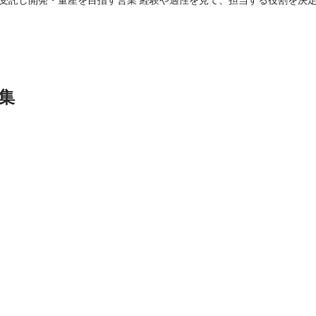
も、世の中にない製品を生み出し、リード獲得、販路拡大、売上拡大へ
集