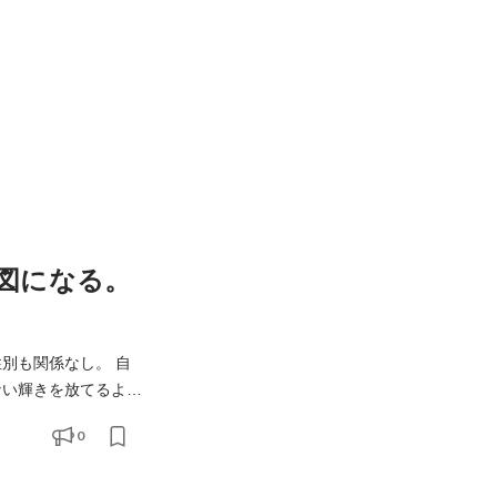
図になる。
ない輝きを放てるよう
0
T。 私たちは、世界