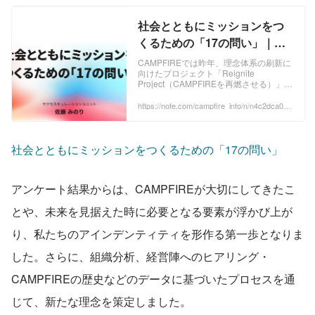
社会とともにミッションをつ
くるための「17の問い」｜株
式会社CAMPFIRE
CAMPFIREでは昨年、理念体系の刷新に
向けたプロジェクト「Reignite
Project（CAMPFIREを再燃させる）」を
立ち上げました。市場環境の変化、クラ
ウドファンディングの多様化、そして
https://note.com/campfire_info/n/n4c2dca0c2
c2a
「お金」だけに留まらない価値を社会に
どう届けていくのか。こうした問いに正
面から向き合うため、経営陣だけでなく
全メンバー、さらには社外の方々も巻き
社会とともにミッションをつくるための「17の問い」
込みながら本プロジェクトを進めてきま
した。 ...
アンケート結果からは、CAMPFIREが大切にしてきたこ
とや、未来を見据えた時に必要となる要素が浮かび上が
り、私たちのアインデンティティを形作る第一歩となりま
した。さらに、組織分析、経営陣へのヒアリング・
CAMPFIREの歴史などのデータに基づいたプロセスを通
じて、新たな理念を策定しました。