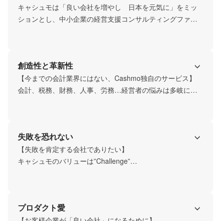
キャシュモは「良い会社を増やし　日本を元気に」をミッ
ションとし、中小企業の経営支援コンサルティングファー
ムとして誕生しました。

”良い会社”とは

創造性と革新性
(1)自社独自のサービスや商品を提供し、社会貢献している
こと 

【今までの会計業界にはない、Cashmo独自のサービス】

(2)社員を活かし、幸せにすること 

会計、税務、財務、人事、労務…経営者の悩みは多岐にわ
(3)高収益なこと 

たります。

だと定義し、クライアントはもちろん、キャシュモも”良い
Cashmoはクラウドをフル活用し、窓口一本のワンストップ
会社”でありたいと思っています。

失敗を恐れない
人手不足による生産性の低下や、黒字倒産の増加を、経営
【失敗を肯定する会社でありたい】

者の右腕として包括的に支援し、日本一求められるコンサ
キャシュモのバリューは”Challenge”

ルティングファームに成長します。

先鋭的なサービスを実現するため、キャシュモは現状維持
で満足せず、成長し続けていきます。

プロダクト愛
既存の概念にとらわれず、常に新しいことに取り組み、サ
ービスの付加価値を高める。

【お客様企業が「良い会社」になるために】
