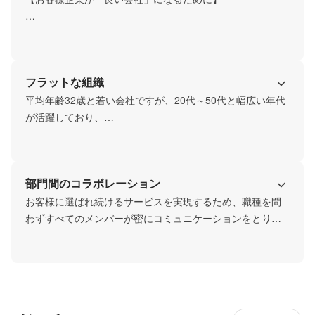
そしてご自身の社会人価値も同時に高めていただきたいと
いう想いが込められています。
メンバー全員が、キャシュモサービスに対する熱い想いを
持ち、サービスの先にいるお客様はもちろん、お客様企業
で働く従業員や、顧客にまで価値を提供できる会社であり
フラットな組織
たいと思っています。
平均年齢32歳と若い会社ですが、20代～50代と幅広い年代
が活躍しており、

チャレンジ精神を持って、様々なことに挑戦している社風
です。

部門間のコラボレーション
年功序列のないフラットな組織環境を大切にしています。
お客様に選ばれ続けるサービスを実現するため、職種を問
わずすべてのメンバーが密にコミュニケーションをとり、
お互いの意見や価値観を共有しあっています。

各領域で蓄積された専門的知見を積極的に共有し、部門を