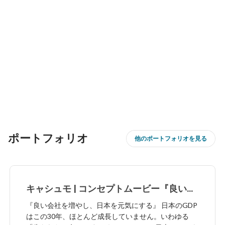
ポートフォリオ
他のポートフォリオを見る
キャシュモ | コンセプトムービー『良い会
社を増やし、日本を元気に』
『良い会社を増やし、日本を元気にする』 日本のGDP
はこの30年、ほとんど成長していません。いわゆる