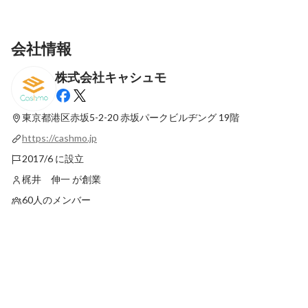
会社情報
株式会社キャシュモ
【バックオフィスの常識を覆す！】日本の
東京ビッグサイト「総
中小企業を救う、キャシュモサービスと
Week 春」に出展し
は？
東京都港区赤坂5-2-20
赤坂パークビルヂング 19階
固定された投稿
最新順で表示
https://cashmo.jp
2017/6 に設立
梶井 伸一 が創業
60人のメンバー