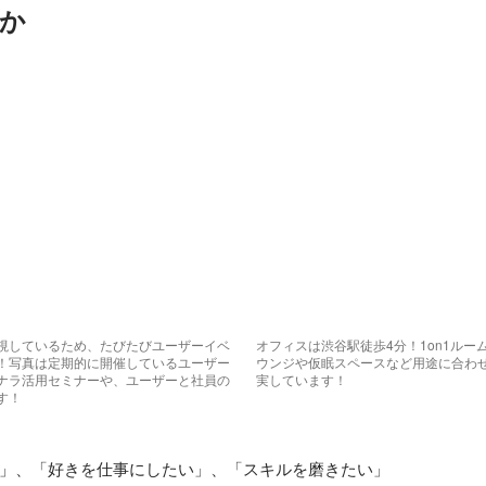
か
視しているため、たびたびユーザーイベ
オフィスは渋谷駅徒歩4分！1on1ル
！写真は定期的に開催しているユーザー
ウンジや仮眠スペースなど用途に合わ
ナラ活用セミナーや、ユーザーと社員の
実しています！
す！
」、「好きを仕事にしたい」、「スキルを磨きたい」
