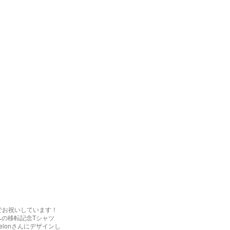
でお祝いしています！
への移転記念Tシャツ
elonさんにデザインし