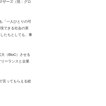
証マザーズ（現：グロ
ても「一人ひとりの可
実現できる社会の実
たしたちとしても、事
大（BtoC）させる
Tフリーランスと企業
で言ってもらえる総