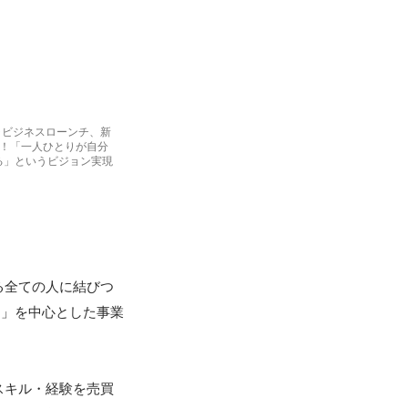
ナラビジネスローンチ、新
々！「一人ひとりが自分
る」というビジョン実現
る全ての人に結びつ
ラ」を中心とした事業
スキル・経験を売買