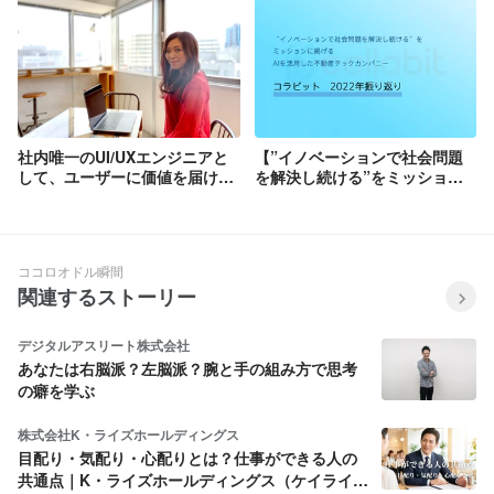
社内唯一のUI/UXエンジニアと
【”イノベーションで社会問題
して、ユーザーに価値を届ける
を解決し続ける”をミッション
橋渡しを
に掲げるAIを活用した不動産テ
ックカンパニー】コラビットの
2022年を振り返って
ココロオドル瞬間
関連するストーリー
デジタルアスリート株式会社
あなたは右脳派？左脳派？腕と手の組み方で思考
の癖を学ぶ
株式会社K・ライズホールディングス
目配り・気配り・心配りとは？仕事ができる人の
共通点｜K・ライズホールディングス（ケイライ