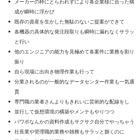
メーカーの枠にとらわれずにより各企業様に合った構
成が瞬時に浮かび
既存の資産を生かした無駄のないご提案ができて
各機器の具体的な発注段取りも瞬時に漏れなくサラッ
と行い
他のエンジニアの能力を見極めて各案件に業務を割り
振り
自ら現場に出向き物理作業も行って
分業されるのが一般的なデータセンター作業も一気通
貫
専門職の業者さんよりもきれいに芸術的な配線をし
並行して仮想環境の構築やメンテもやりつつ
パワポなんかの資料作成もサクサク自分でやっちゃう
社長業や管理職的業務や雑務もサラッと捌くのに