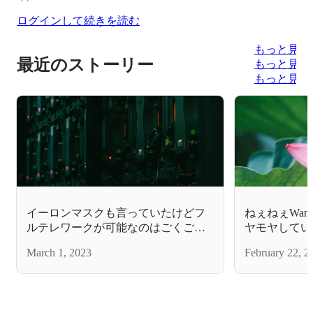
ログインして続きを読む
もっと見る
最近のストーリー
もっと見る
もっと見る
イーロンマスクも言っていたけどフ
ねぇねぇWan
ルテレワークが可能なのはごくごく
ヤモヤしてい
一握りの超優秀な人だけってそろそ
した！中の人
March 1, 2023
February 22, 2
ろみんな気付いてますよね？／ITイ
フラエンジニ
ンフラエンジニア