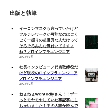
出版と執筆
イーロンマスクも言っていたけど
フルテレワークが可能なのはごく
ごく一握りの超優秀な人だけって
そろそろみんな気付いてますよ
ね？／ITインフラエンジニア
2023年3月
社長インタビュー／代表取締役だ
けど現役のITインフラエンジニア
／ITインフラエンジニア
2023年2月
ねぇねぇWantedlyさん！！ずー
っとモヤモヤしていた事記事にし
ちゃいました！中の人誰か読んで