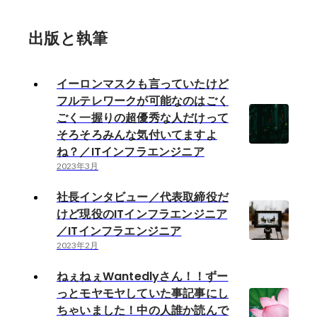
出版と執筆
イーロンマスクも言っていたけど
フルテレワークが可能なのはごく
ごく一握りの超優秀な人だけって
そろそろみんな気付いてますよ
ね？／ITインフラエンジニア
2023年3月
社長インタビュー／代表取締役だ
けど現役のITインフラエンジニア
／ITインフラエンジニア
2023年2月
ねぇねぇWantedlyさん！！ずー
っとモヤモヤしていた事記事にし
ちゃいました！中の人誰か読んで