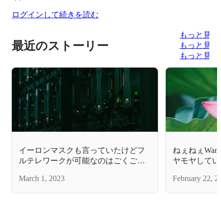
ログインして続きを読む
もっと見る
最近のストーリー
もっと見る
もっと見る
イーロンマスクも言っていたけどフ
ねぇねぇWan
ルテレワークが可能なのはごくごく
ヤモヤしてい
一握りの超優秀な人だけってそろそ
した！中の人
March 1, 2023
February 22, 2
ろみんな気付いてますよね？／ITイ
フラエンジニ
ンフラエンジニア