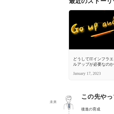
最近のストーリ
どうしてITインフラ
ルアップが必要なのか
輝き続けるITインフ
January 17, 2023
めです／ITインフラ
この先やっ
未来
後進の育成