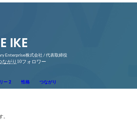
E IKE
nary Enterprise株式会社 / 代表取締役
10
つながり
フォロワー
リー 2
性格
つながり
す。