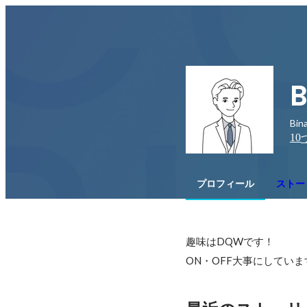
B
Bi
10
プロフィール
ストー
趣味はDQWです！

ON・OFF大事にしていま