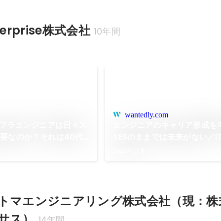
nterprise株式会社
10年間
wantedly.com
ンフラエンジニアは日々ス
エンジニアのキャリア形成を
要なのか？それは40代
SESのままでは未来がない／I
るITインフラエンジニア
エンジニア
2022年12月
／ITインフラエンジニア
トマエンジニアリング株式会社（現：株
サス）
14年間