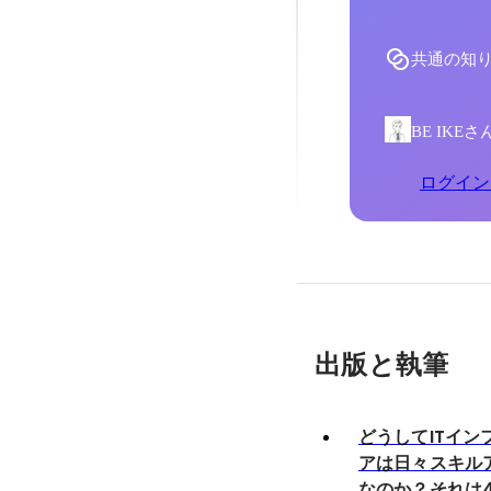
共通の知
BE IK
ログイン
出版と執筆
どうしてITイン
アは日々スキル
なのか？それは