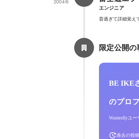
2004年
エンジニア
昔過ぎて詳細覚え
限定公開の
BE IK
のプロ
Wantedl
過去の投