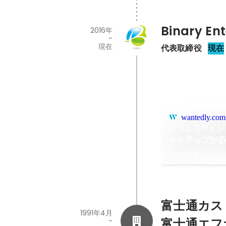
Binary E
2016年
-
現在
代表取締役
現在
wantedly.com
どうしてITイ
キルアップが必
以降も輝き続け
2023年1月
になるためです
富士通カス
1991年4月
富士通エフ
-