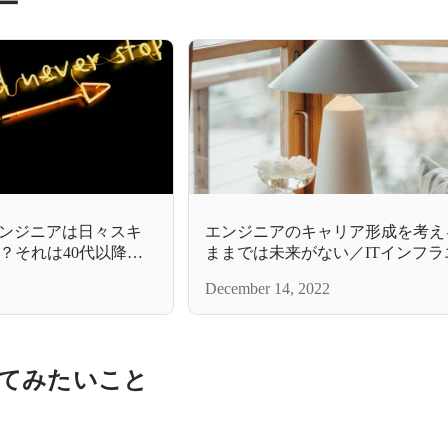
ー
エンジニアは日々スキ
エンジニアのキャリア形成を考える
？それは40代以降も
ままでは未来がない／ITインフラ
ラエンジニアになるた
ア
December 14, 2022
エンジニア
てみたいこと