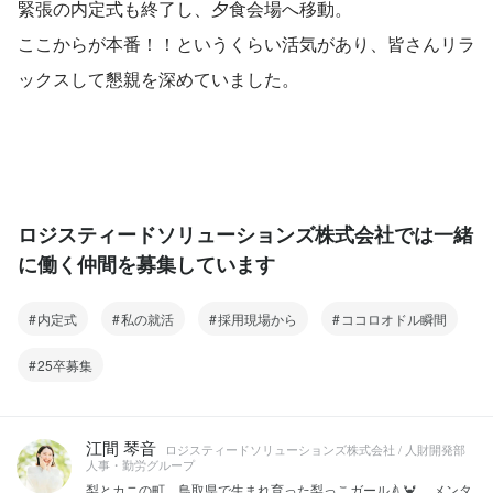
緊張の内定式も終了し、夕食会場へ移動。
ここからが本番！！というくらい活気があり、皆さんリラ
ックスして懇親を深めていました。
ロジスティードソリューションズ株式会社では一緒
に働く仲間を募集しています
内定式
私の就活
採用現場から
ココロオドル瞬間
25卒募集
江間 琴音
ロジスティードソリューションズ株式会社 / 人財開発部
人事・勤労グループ
梨とカニの町、鳥取県で生まれ育った梨っこガール🍐🦀 メンタ