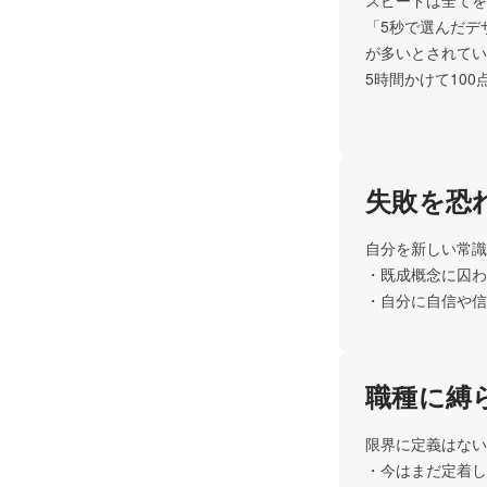
スピードは全てを
「5秒で選んだデ
が多いとされてい
5時間かけて10
失敗を恐
自分を新しい常識
・既成概念に囚わ
・自分に自信や信
職種に縛
限界に定義はない
・今はまだ定着し