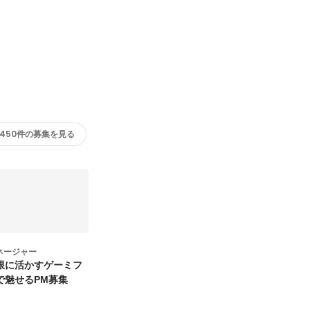
450件の募集を見る
ネージャー
限に活かすゲーミフ
で魅せるPM募集