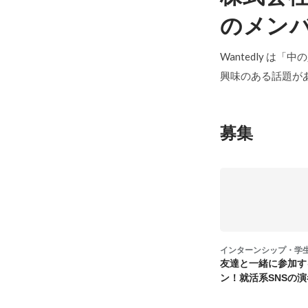
のメン
Wantedly は
興味のある話題が
募集
インターンシップ・学
友達と一緒に参加す
ン！就活系SNSの
募集