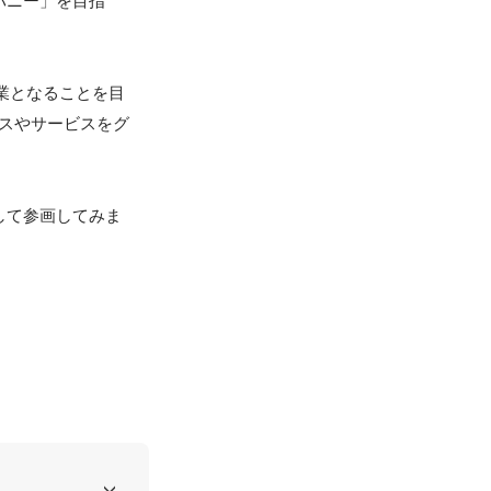
パニー」を目指
業となることを目
スやサービスをグ
して参画してみま