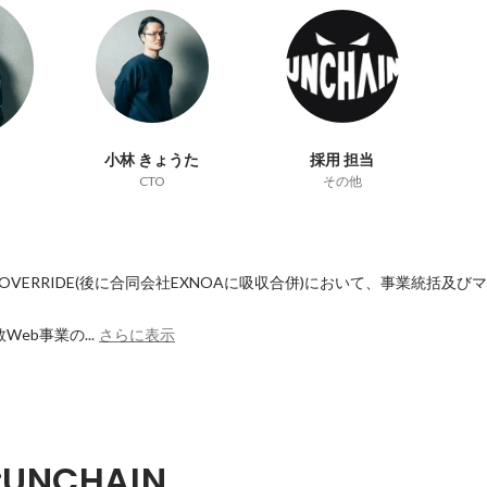
小林 きょうた
採用 担当
CTO
その他
m OVERRIDE(後に合同会社EXNOAに吸収合併)において、事業統括及
Web事業の...
さらに表示
NCHAIN