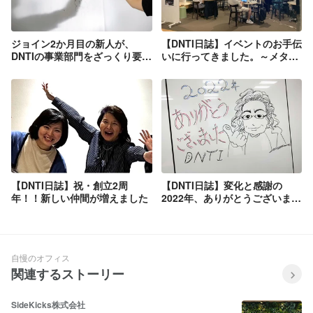
ジョイン2か月目の新人が、
【DNTI日誌】イベントのお手伝
DNTIの事業部門をざっくり要約
いに行ってきました。～メタバ
してみた。
ースは10年後の世界をどう変え
る？～
【DNTI日誌】祝・創立2周
【DNTI日誌】変化と感謝の
年！！新しい仲間が増えました
2022年、ありがとうございまし
た！
自慢のオフィス
関連するストーリー
SideKicks株式会社