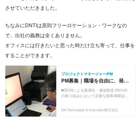
させていただきました。
ちなみにDNTIは原則フリーロケーション・ワークなの
で、出社の義務は全くありません。
オフィスには行きたいと思った時だけ立ち寄って、仕事を
することができます。
プロジェクトマネージャー/PM
PM募集｜職場を自由に、発想
も自由に！オフィス・自宅・
■DX/AIによる最適化・価値創造 DXやAI
ワークスペースOK
の取り組みにおいて必要な顧客体験設計
（UI/UX)、クラウド、モバイル、データ
サイエンティストなどの技術者を弊社
DN Technology & Innovation株式会社
「AI&amp;DX Lab.」から提供。各種最適
化、顧客向け新サービス、判断業務の⾃
動化等をご支援します。 ■EA（基幹シス
テム）のスマート化 DXを推進できるEA
再構築ために、戦略、構想策定から、導