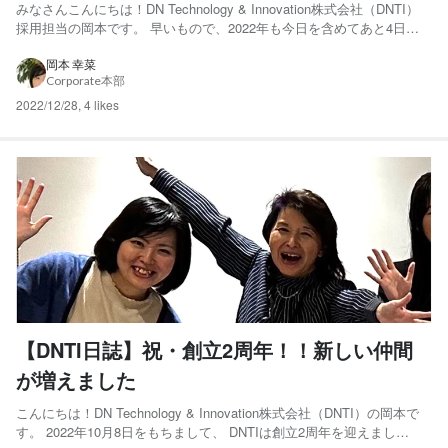
みなさんこんにちは！DN Technology & Innovation株式会社（DNTI）
採用担当の岡本です。 早いもので、2022年も今日を含めてあと4日と
なりました。 DNTIを支えてくださるすべての皆様、ありがとうござい
ました！ 設立2年目の本年、たくさんのスモールステップが積み重なっ
岡本 幸菜
Corporate本部
て大きな節目を迎える...
2022/12/28
,
4 likes
【DNTI日誌】祝・創立2周年！！新しい仲間
が増えました
こんにちは！DN Technology & Innovation株式会社（DNTI）の岡本で
す。 2022年10月8日をもちまして、 DNTIは創立2周年を迎えまし