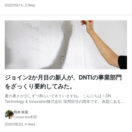
2022/09/14
,
3 likes
ジョイン2か月目の新人が、DNTIの事業部門
をざっくり要約してみた。
夏の暑さが少しずつ和らいできていますね。 こんにちは！DN
Technology & Innovation株式会社 採用担当の岡本です。表題にある通
り、ジョインして2か月目のニューフェイスです。 今月からWantedlyの
更新担当になりました。不慣れでまだまだ手探りな部分もあります
岡本 幸菜
Corporate本部
が、これから皆さんにDNTIの魅...
2022/08/23
,
4 likes