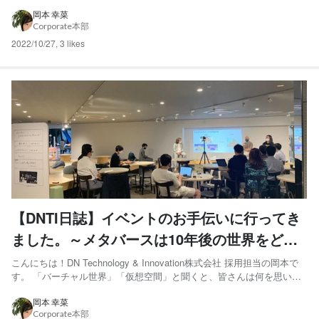
た！！！ 西村CEOをはじめDNTIのすべてのメンバー・フェローとその
ご家族、支えてくださる取引先の皆様、関係会社の皆様、DNTIを応援
岡本 幸菜
Corporate本部
してくださる...
2022/10/27
,
3 likes
【DNTI日誌】イベントのお手伝いに行ってき
ました。～メタバースは10年後の世界をどう
変える？～
こんにちは！DN Technology & Innovation株式会社 採用担当の岡本で
す。 「バーチャル世界」「仮想空間」と聞くと、皆さんは何を思い浮
かべますか？ 私には漫画やアニメの創作の世界でしかありえない、ど
こか遠い未来や別の世界軸のお話のように感じられてしまうのです
岡本 幸菜
Corporate本部
が、近年は技術革新により身近なところ...