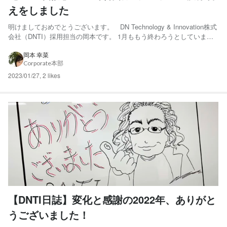
えをしました
明けましておめでとうございます。 DN Technology & Innovation株式
会社（DNTI）採用担当の岡本です。 1月ももう終わろうとしています
が、新年1回目のストーリー投稿になります。 ところでみなさんは年末
の大掃除、無事に実施できましたでしょうか？ 私は残念ながら年越し
岡本 幸菜
Corporate本部
までに終わらず、今年に入...
2023/01/27
,
2 likes
【DNTI日誌】変化と感謝の2022年、ありがと
うございました！