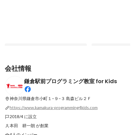
会社情報
鎌倉駅前プログラミング教室 for Kids
数学オリンピックでボコボコにされた経験
【2024最新】神奈川
が生きた【学生メンターインタビュー】
ロボット教室ランキング
なりました！
神奈川県鎌倉市小町１−９−３
島森ビル２Ｆ
最新順で表示
最新順で表示
https://www.kamakura-programming4kids.com
2018/4 に設立
本田 耕一朗 が創業
4人のメンバー