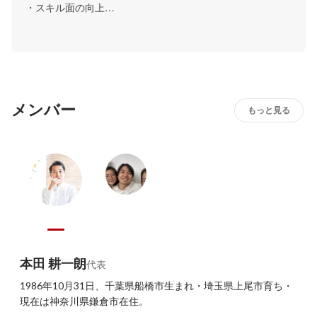
・スキル面の向上

・暗黙知の共有(分からないことがあった場合の調査方法(グ
グり方を含む)、設計・実装する時の思考過程、何から優先
して行うかなどの判断過程など)

・判断基準の共有

など、お互いに様々な良い影響を与える/受けることができ
メンバー
るため、定期的に行っています。
もっと見る
本田 耕一朗
代表
1986年10月31日、千葉県船橋市生まれ・埼玉県上尾市育ち・
現在は神奈川県鎌倉市在住。
