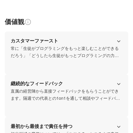
価値観
カスタマーファースト
常に「生徒がプログラミングをもっと楽しむことができる
だろう」「どうしたら生徒がもっとプログラミングの力を
伸ばす環境を作れるだろう」と、常に生徒が豊かになるに
はどうすればいいかという視点で、判断やディスカッショ
ンを行っています。
継続的なフィードバック
直属の経営陣から直接フィードバックをもらうことができ
ます。隔週での代表との1on1を通して相談やフィードバッ
クがもらえ、密なコミュニケーションで成長できる環境で
す。
最初から最後まで責任を持つ