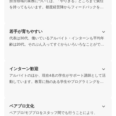
担当領域の業務については、「やりきる」ところまで責任
を持ってもらいます。都度経営陣からフィードバックをも
らいながら、プロジェクトリーダーとして企画から実行、
結果の反省までやりきってもらいます。
若手が育ちやすい
代表は30代、働いているアルバイト・インターンも平均年
齢は20代。そのぶん入ってすぐからいろいろなことができ
るので、成長しやすい環境です。
インターン歓迎
アルバイトのほか、現在4名の学生がサポート講師として活
動しています。教育に熱のある学生やプログラミングを通
じて成長したい学生は事業領域の一部を任せられ、自律的
に自分のやりたいこと・得たいスキルを身につけていま
す。
ペアプロ文化
ペアプロ/モブプロをスタッフ間でも行うことにより、
