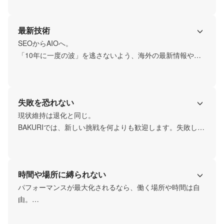
を大切にしています。
最新技術
SEOからAIOへ。

「10年に一度の波」を逃さないよう、海外の最新情報やテ
クノロジーを貪欲に取り入れ、AIで代替できる部分は積極
的に自動化していきます。
失敗を恐れない
現状維持は退化と同じ。

BAKURIでは、新しい挑戦を何よりも歓迎します。失敗して
もそこから学びを得て次に繋げる「実験精神」を大切にし
ています。
時間や場所に縛られない
パフォーマンスが最大化されるなら、働く場所や時間は自
由。

仕事に没頭し、プロフェッショナルとして自律的に成果を
出せる環境を整えています。