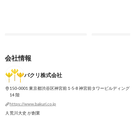
会社情報
バクリ株式会社
当たり前を丁寧に積み重ねる。ライフイベ
挫折の数だけ、スター
ントに左右されない、自律したキャリアの
た。事業を俯瞰するデ
築き方
跡
150-0001 東京都渋谷区神宮前 1-5-8
神宮前タワービルディング
最新順で表示
最新順で表示
14 階
https://www.bakuri.co.jp
荒川大史 が創業