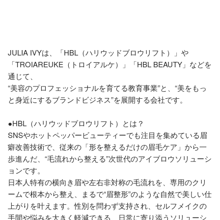
JULIA IVYは、「HBL（ハリウッドブロウリフト）」や
「TROIAREUKE（トロイアルケ）」「HBL BEAUTY」などを
通じて、

“美容のプロフェッショナルを育てる教育事業”と、“美をもっ
と身近にするブランドビジネス”を展開する会社です。

●HBL（ハリウッドブロウリフト）とは？

SNSやホットペッパービューティーでも注目を集めている眉
癖改善技術で、従来の「形を整えるだけの眉毛ケア」から一
歩進んだ、“毛流れから整える”次世代のアイブロウソリューシ
ョンです。

日本人特有の横向き眉や左右非対称の毛流れを、専用のクリ
ームで根本から整え、まるで“眉整形”のような自然で美しい仕
上がりを叶えます。性別を問わず支持され、セルフメイクの
手間や悩みを大きく軽減できる、日常に寄り添うソリューシ