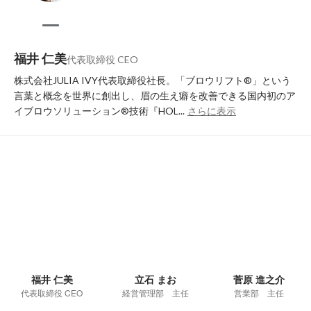
福井 仁美
代表取締役 CEO
株式会社JULIA IVY代表取締役社長。「ブロウリフト®」という
言葉と概念を世界に創出し、眉の生え癖を改善できる国内初のア
イブロウソリューション®技術『HOL...
さらに表示
福井 仁美
立石 まお
菅原 進之介
代表取締役 CEO
経営管理部 主任
営業部 主任