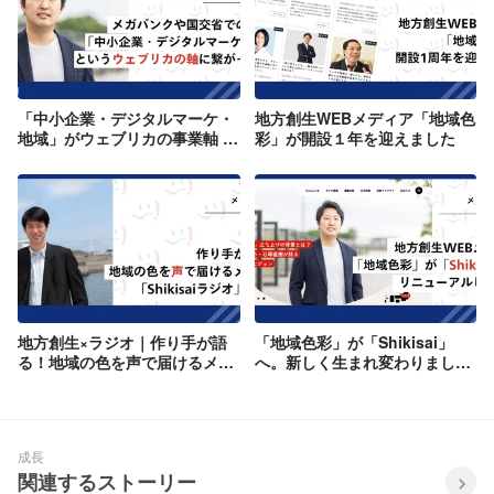
「中小企業・デジタルマーケ・
地方創生WEBメディア「地域色
地域」がウェブリカの事業軸 〜
彩」が開設１年を迎えました
代表 石塚 インタビュー Vol.1〜
地方創生×ラジオ｜作り手が語
「地域色彩」が「Shikisai」
る！地域の色を声で届けるメデ
へ。新しく生まれ変わりまし
ィア「Shikisaiラジオ」の魅力
た。
成長
関連するストーリー