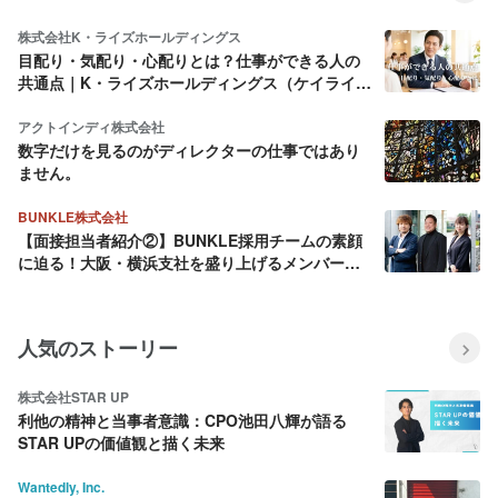
株式会社K・ライズホールディングス
目配り・気配り・心配りとは？仕事ができる人の
共通点｜K・ライズホールディングス（ケイライ
ズ)
アクトインディ株式会社
数字だけを見るのがディレクターの仕事ではあり
ません。
BUNKLE株式会社
【面接担当者紹介②】BUNKLE採用チームの素顔
に迫る！大阪・横浜支社を盛り上げるメンバーを
ご紹介
人気のストーリー
株式会社STAR UP
利他の精神と当事者意識：CPO池田八輝が語る
STAR UPの価値観と描く未来
Wantedly, Inc.