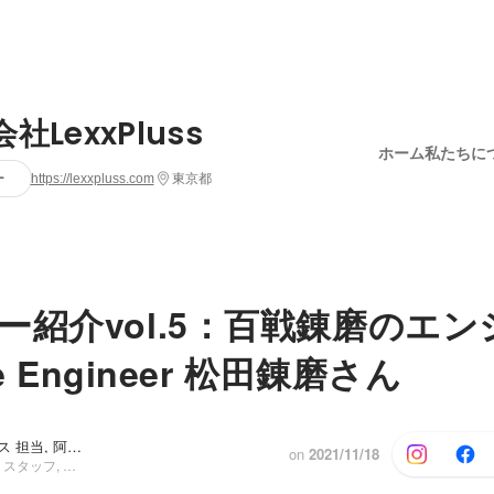
社LexxPluss
ホーム
私たちに
ー
https://lexxpluss.com
東京都
ー紹介vol.5：百戦錬磨のエ
re Engineer 松田錬磨さん
バックオフィス 担当, 阿蘇 将也
他1人
on
2021/11/18
コーポレート・スタッフ, その他