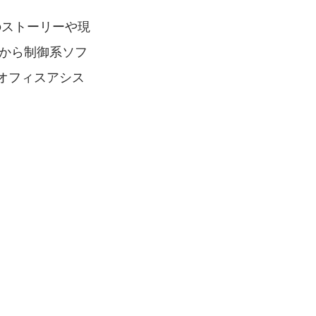
のストーリーや現
6月から制御系ソフ
クオフィスアシス