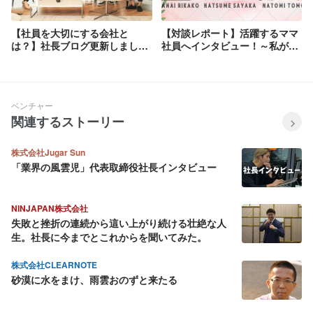
【社員を大切にする会社と
【対談レポート】活躍するママ
は？】社長ブログ更新しました
社員へインタビュー！～私が
^^
VOLLECTで働く理由～
ベンチャー
関連するストーリー
株式会社Jugar Sun
「業界の風雲児」代表取締役社長インタビュー
NINJAPAN株式会社
失敗と挫折の連続から這い上がり続ける壮絶な人
生。社長に今までとこれからを聞いてみた。
株式会社CLEARNOTE
砂漠に水をまけ、雨雲おのずと来たる