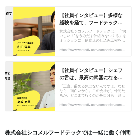
【社員インタビュー】多様な
経験を経て、フードテックの
最前線へ再合流。「出戻り」
株式会社シコメルフードテックは、「"お
いしい！"をうみだす仕組みをつくる」を
社員がパートナー推進部で見
ミッションに、飲食店の仕込み工程を外
据える食の未来 | Interview
部化・効率化するサービス「シコメル」
を展開するスタートアップ企業です。中
https://www.wantedly.com/companies/compa
ny_2158309/post_articles/979918
小飲食店に...
【社員インタビュー】シェフ
の舌は、最高の武器になる。
ミシュランシェフ、大手飲食
「正直、辞める気はないんですよ。なぜ
なら、面白いから。この会社が、仲間た
チェーン、そしてスタートア
ちが、どこまで行くのかを自分も一緒に
ップへ。異色の「味の翻訳
見てみたいんです」迷いなくそう語るの
は、株式会社シコメルフードテック（以
https://www.wantedly.com/companies/compa
家」が語る、開発の最前線 |
ny_2158309/post_articles/989628
下、シコメル）...
Interview
株式会社シコメルフードテックでは一緒に働く仲間