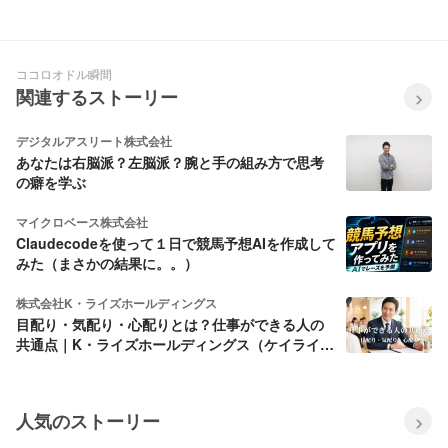
広さ」か。外食産業のDXを加速
い」を大公開！
させる、シコメル・セールスの
醍醐味
ココロオドル瞬間
関連するストーリー
デジタルアスリート株式会社
あなたは右脳派？左脳派？腕と手の組み方で思考
の癖を学ぶ
マイクロベース株式会社
Claudecodeを使って１日で競馬予想AIを作成して
みた（まさかの結果に。。）
株式会社K・ライズホールディングス
目配り・気配り・心配りとは？仕事ができる人の
共通点｜K・ライズホールディングス（ケイライ
ズ)
人気のストーリー