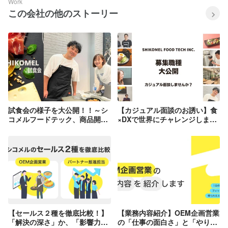
Work
この会社の他のストーリー
試食会の様子を大公開！！～シ
【カジュアル面談のお誘い】食
コメルフードテック、商品開発
×DXで世界にチャレンジしませ
の舞台裏～
んか？（募集職種を大公開！）
【セールス２種を徹底比較！】
【業務内容紹介】OEM企画営業
「解決の深さ」か、「影響力の
の「仕事の面白さ」と「やりが