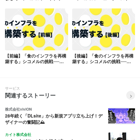
です！
が拓く新たな可能性
【前編】「食のインフラを再構
【後編】「食のインフラを再構
築する」シコメルの挑戦──巨
築する」シコメルの挑戦──非
大レガシー産業を変える“構造
連続な成長を生む“3フェーズ戦
改革”のロジック
略”と、社会を動かす組織の力
サービス
関連するストーリー
株式会社viviON
28年続く「DLsite」から新規アプリ立ち上げ！デ
ザイナーの奮闘記⛰️
カイト株式会社