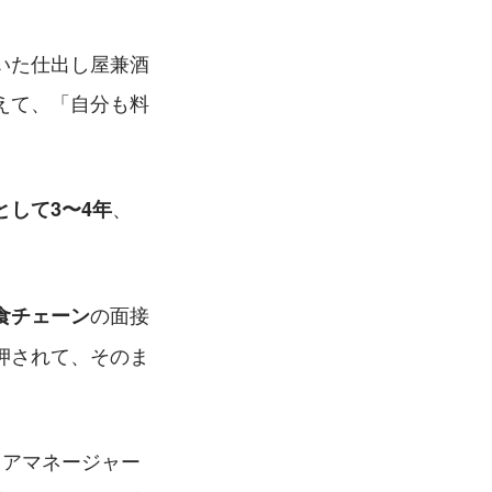
いた仕出し屋兼酒
えて、「自分も料
、
して3〜4年
の面接
食チェーン
押されて、そのま
リアマネージャー