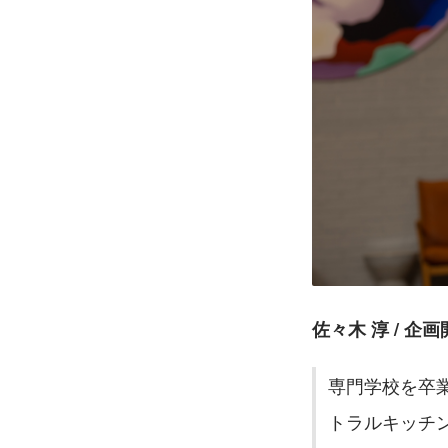
佐々木 淳 / 企
専門学校を卒
トラルキッチ