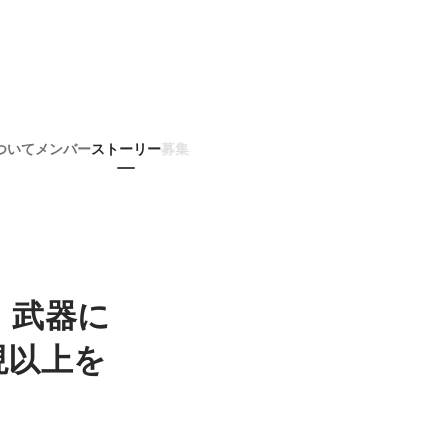
ついて
メンバー
ストーリー
募集
、武器に
現以上を