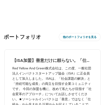
ポートフォリオ
他のポートフォリオを見る
【ISA加盟】善意だけに頼らない。「仕組
み」で社会を変えるインパクトスタートア
Red Yellow And Green株式会社は、この度、一般社団
ップへ
法人インパクトスタートアップ協会（ISA）に正会員
として加入しました。 ISAは、「社会課題の解決」と
「持続可能な成長」の両立を目指す企業コミュニティ
です。 今回の加盟を機に、改めて私たちが目指す「社
会変革のアプローチ」についてお話しさせてくださ
い。 ■ ソーシャルインパクトは「善意」ではなく「仕
組み」から生まれる 以前からお伝えしていることです