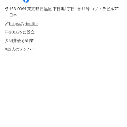
ー」を使って、あえてホテルの厨房でバイ
見えた、Grinoが社
トをした理由
正体
153-0064 東京都 目黒区 下目黒1丁目1番14号
コノトラビル7F
最新順で表示
最新順で表示
日本
https://grino.life
2016/6 に設立
細井優 が創業
2人のメンバー