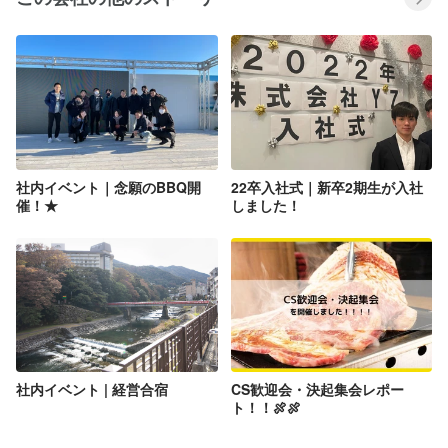
社内イベント｜念願のBBQ開
22卒入社式｜新卒2期生が入社
催！★
しました！
社内イベント | 経営合宿
CS歓迎会・決起集会レポー
ト！！🍖🍖