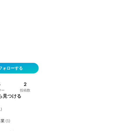
フォローする
5
2
ワー
投稿数
ら見つける
1
)
事業
(
1
)