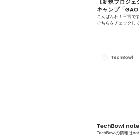
【新規プロジェ
キャンプ「GAO
こんばんわ！三宮です。
そちらをチェックしてみ
ご紹介です。Tech
く実験しながら進ませ
業をリリースしました
プ・スタジオのGAO
キャンプです！実践的
TechBowl
職サポートのプロであるTe
TechBowl not
TechBowlの情報は