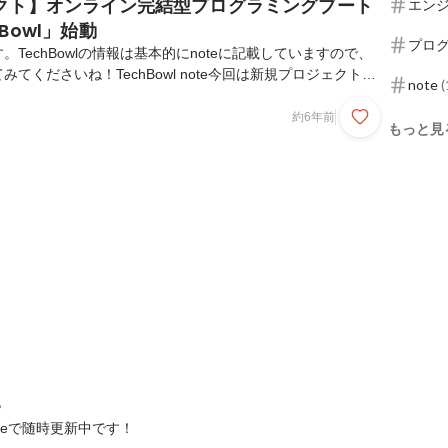
クト】オンライン完結型プログラミングブート
エン
Bowl」始動
プロ
TechBowlの情報は基本的にnoteに記載していますので、
てくださいね！TechBowl note今回は新規プロジェクトの
note
(
Bowlはスタートアップらしく、様々な新規プロジェクトを小さ
ています。（新規事業担当も募集中）2020年7月にも新規事
約6年前
もっと見
。その名も「GAOBowl」。東南アジア発のスタートアッ
GAO社とコラボしたオンライン完結型プログラミングブート
なプログラミング研修のプロであるGAOGAO社と就職・転
chBowl...
e
noteで随時更新中です！