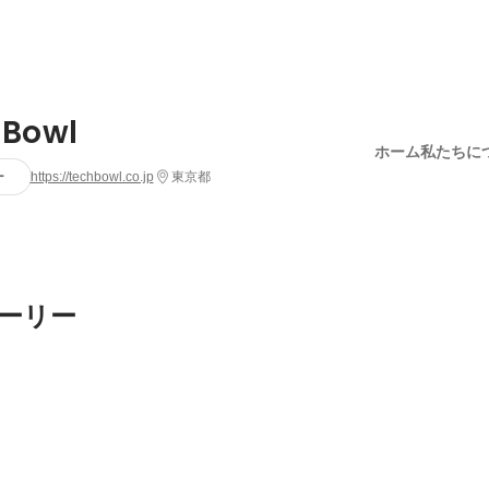
hBowl
ホーム
私たちに
ー
https://techbowl.co.jp
東京都
ーリー