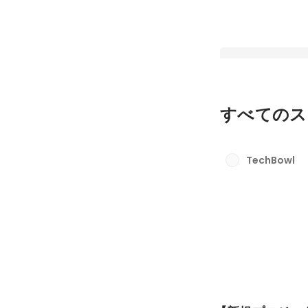
すべてのス
【新規プロジェクト
結型プログラミング
TechBowl
「GAOBowl」始動
最新順で表示