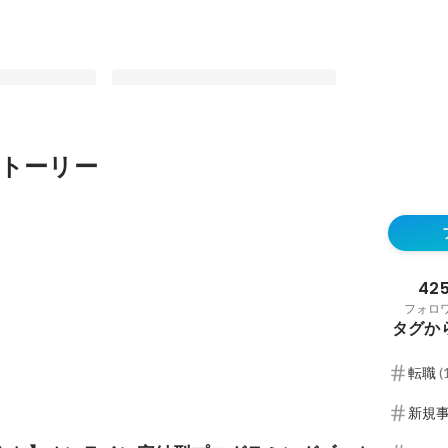
トーリー
】オンライン完
TechBowl note
ブートキャンプ
最新順で表示
42
フォロ
タグか
転職
(
新規