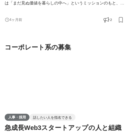
は「まだ見ぬ価値を暮らしの中へ」というミッションのもと、ス
テーブルコインの社会実装や、100万ダウンロードを突破した
「HashPort Wallet」を中心にweb3インフラ・ソリューション事業
2
4ヶ月前
を推進しています。 現在、アライアンス重視の体制から、web3ウ
ォレット事業を主軸としたSaaS導入・カスタマイズ型の案件拡大
フェーズに移行しています。現時点でWeb3への知識がなくても、
コーポレート系の募集
ビジネ
人事・採用
話したい人を指名できる
急成長Web3スタートアップの人と組織