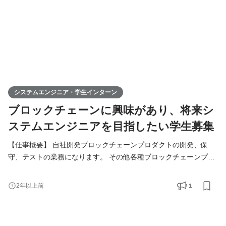
システムエンジニア・学生インターン
ブロックチェーンに興味があり、将来シ
ステムエンジニアを目指したい学生募集
【仕事概要】 自社開発ブロックチェーンプロダクトの開発、保
守、テストの業務になります。 その他各種ブロックチェーンプロ
ダクトのコンサルティングで必要なツールを作る補助をしていた
だきます。 インターンをしながら、プログラミングやアプリケー
1
2年以上前
ション開発の知識が身に付きますので、将来エンジニア・プログ
ラマを目指す学生の方を歓迎いたします。 当社ではウォレットや
dAppsを中心に、多種多様なプロダクトの開発を行ってお