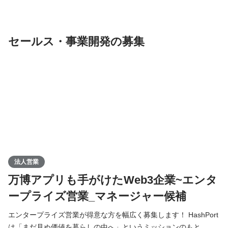
ら、Web3に関する新規事業を推進しています。 プロダクトデザ
イナーは、Web3ウォレットをはじめとした多様なプロダクトの
UX設計・UIデザイン・価値定義を担い、ビジネスゴールや要件を
セールス・事業開発の募集
理解した上
法人営業
万博アプリも手がけたWeb3企業~エンタ
ープライズ営業_マネージャー候補
エンタープライズ営業が得意な方を幅広く募集します！ HashPort
は「まだ見ぬ価値を暮らしの中へ」というミッションのもと、ス