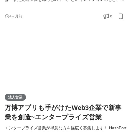
テーブルコインの社会実装や、100万ダウンロードを突破した
「HashPort Wallet」を中心にweb3インフラ・ソリューション事業
0
4ヶ月前
を推進しています。 現在、アライアンス重視の体制から、web3ウ
ォレット事業を主軸としたSaaS導入・カスタマイズ型の案件拡大
フェーズに移行しています。現時点でWeb3への知識がなくても、
ビジネ
法人営業
万博アプリも手がけたWeb3企業で新事
業を創造~エンタープライズ営業
エンタープライズ営業が得意な方を幅広く募集します！ HashPort