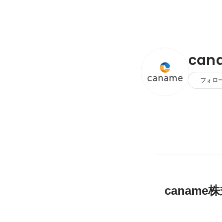
ca
フォロ
canam