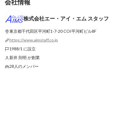
会社情報
株式会社エー・アイ・エム スタッフ
【先端技術チーム座談会】AI・IoT領域に
現場のエンジニアが語
挑戦！先端技術チームが語る、新しい分野
ム スタッフの他社に
への取組！
東京都千代田区平河町1-7-20
COI平河町ビル8F
最新順で表示
最新順で表示
https://www.aimstaff.co.jp
1988/1 に設立
新井 則明 が創業
28人のメンバー