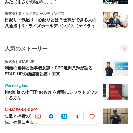
みた（まさかの結果に。。）
株式会社K・ライズホールディングス
目配り・気配り・心配りとは？仕事ができる人の
共通点｜K・ライズホールディングス（ケイライ
ズ)
人気のストーリー
株式会社STAR UP
利他の精神と当事者意識：CPO池田八輝が語る
STAR UPの価値観と描く未来
Wantedly, Inc.
Node.js の HTTP server を優雅にシャットダウン
する方法
NINJAPAN株式会社
失敗と挫折の連続から這い上がり続ける壮絶な人
生。社長に今までとこれからを聞いてみた。