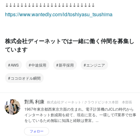
↓↓↓↓↓↓↓↓↓↓↓↓↓↓↓↓↓↓↓↓↓↓↓↓
https://www.wantedly.com/id/toshiyasu_tsushima
株式会社ディーネットでは一緒に働く仲間を募集し
ています
AWS
中途採用
新卒採用
エンジニア
ココロオドル瞬間
對馬 利康
株式会社ディーネット / クラウドビジネス本部 本部長
1967年東京都西東京方面の生まれ。電子計算機のJCLの時代から
インターネット創成期を経て、現在に至る。一環してIT業界で仕事
をしているため無駄に知識と経験は豊富。...
フォロー