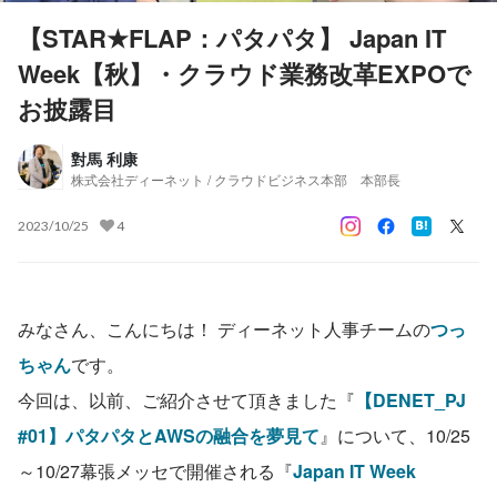
【STAR★FLAP：パタパタ】 Japan IT
Week【秋】・クラウド業務改革EXPOで
お披露目
對馬 利康
株式会社ディーネット / クラウドビジネス本部 本部長
2023/10/25
4
みなさん、こんにちは！ ディーネット人事チームの
つっ
ちゃん
です。
今回は、以前、ご紹介させて頂きました『
【DENET_PJ 
#01】パタパタとAWSの融合を夢見て
』について、10/25
～10/27幕張メッセで開催される『
Japan IT Week