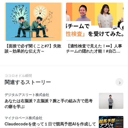
ールフィルター編（ACMF））
【面接で必ず聞くこと#7】失敗
【適性検査で見えた！👀】人事
談～効果的な伝え方～
チームの隠れた才能！#自己分
析 #就活
ココロオドル瞬間
関連するストーリー
デジタルアスリート株式会社
あなたは右脳派？左脳派？腕と手の組み方で思考
の癖を学ぶ
マイクロベース株式会社
Claudecodeを使って１日で競馬予想AIを作成して