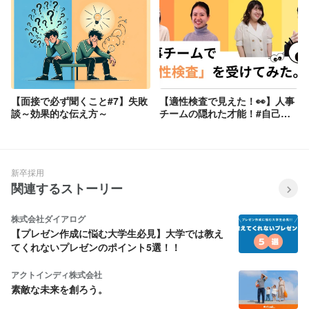
【面接で必ず聞くこと#7】失敗
【適性検査で見えた！👀】人事
談～効果的な伝え方～
チームの隠れた才能！#自己分
析 #就活
新卒採用
関連するストーリー
株式会社ダイアログ
【プレゼン作成に悩む大学生必見】大学では教え
てくれないプレゼンのポイント5選！！
アクトインディ株式会社
素敵な未来を創ろう。