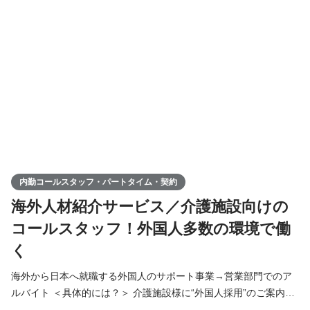
訳・翻訳 書類作成や面接時の翻訳、通訳対応。 ◇日本語学習支
援：簡単な日本語指導や学習教材の提供、学習のサポート。 日本
で初めて働くインドネシアの方が、安心して生活と
内勤コールスタッフ・パートタイム・契約
海外人材紹介サービス／介護施設向けの
コールスタッフ！外国人多数の環境で働
く
海外から日本へ就職する外国人のサポート事業→営業部門でのア
ルバイト ＜具体的には？＞ 介護施設様に“外国人採用”のご案内を
お願いします！ 📍具体的には ■リストへのコール(テレアポ) (こち