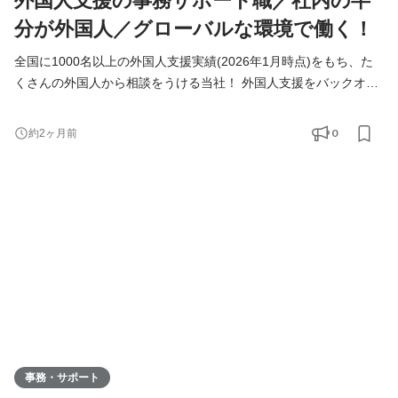
外国人支援の事務サポート職／社内の半
分が外国人／グローバルな環境で働く！
全国に1000名以上の外国人支援実績(2026年1月時点)をもち、た
くさんの外国人から相談をうける当社！ 外国人支援をバックオフ
ィスから支えていきたいメンバーを募集しています！ ◆仕事内容
＜具体的には？＞ ・海外から来日するまでの手続き ・外国人支援
0
約2ヶ月前
のデータベース管理 ・入国管理局に進捗確認 ・来社対応、電話対
応 ＜チーム構成＞ ■サポートチーム：7名(☆ここに配属) 日本人5
名 ベトナム人1名 インドネシア人1目 ■営業チーム：8
事務・サポート