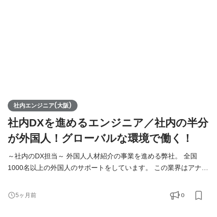
を外部に提供するため、 10名近くのメンバーを想定しています
社内エンジニア(大阪)
社内DXを進めるエンジニア／社内の半分
が外国人！グローバルな環境で働く！
～社内のDX担当～ 外国人人材紹介の事業を進める弊社。 全国
1000名以上の外国人のサポートをしています。 この業界はアナロ
グな作業が非常に多く、 法律の改正や支援国の情勢にも左右され
ます。 Funtoco(ファントコ)では業界の中でも率先して 仕組み
0
5ヶ月前
化、IT化を進めており、管理ツールなども自社内で開発し運用し
ています。 将来的には自社で培った業務改善ノウハウ、システム