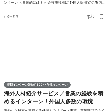
ンターン ＜具体的には？＞ 介護施設様に“外国人採用”のご案内を
お願いします！ 📍具体的には ■リストへのコール(テレアポ) (こち
らで用意します) ■アポの取得 ■慣れてきたら商談同席 📍ポイント
0
5ヶ月前
■社内の半分は外国人で多国籍 ■雰囲気はYouTubeで『Funtoco(フ
ァントコ)』と検索 ＜解決する課題＞ かなりの反響があるので採
用需要が大きいながらも、外国人の雇用が初
長期インターン(時給1500)・学生インターン
海外人材紹介サービス／営業の経験を積
めるインターン！外国人多数の環境
海外から日本へ就職する外国人のサポート事業→営業部門でのイ