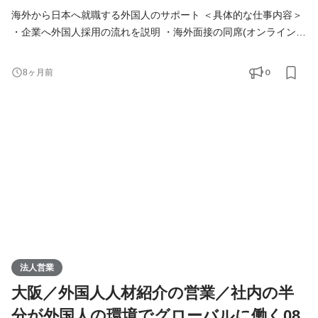
海外から日本へ就職する外国人のサポート ＜具体的な仕事内容＞
・企業へ外国人採用の流れを説明 ・海外面接の同席(オンライン)
・空港で入国対応 ・日本の生活オリエンテーション ＜営業スタイ
ル＞ ◇クライアント 介護施設(社会福祉法人)80％、飲食業界20％
0
8ヶ月前
◇新規？既存？ ほぼ反響と既存。テレアポなどの新規はありませ
ん ◇営業エリア 関西70％、関東20％、その他10％ ◇内勤？外
勤？： 内勤は週に1～2日。空港にいったり、外国人の
法人営業
大阪／外国人人材紹介の営業／社内の半
分が外国人の環境でグローバルに働く08