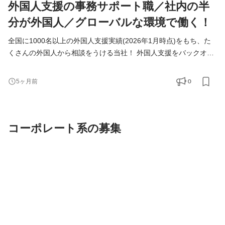
外国人支援の事務サポート職／社内の半
分が外国人／グローバルな環境で働く！
全国に1000名以上の外国人支援実績(2026年1月時点)をもち、た
くさんの外国人から相談をうける当社！ 外国人支援をバックオフ
ィスから支えていきたいメンバーを募集しています！ ◆仕事内容
＜具体的には？＞ ・海外から来日するまでの手続き ・外国人支援
0
5ヶ月前
のデータベース管理 ・入国管理局に進捗確認 ・来社対応、電話対
応 ＜チーム構成＞ ■サポートチーム：7名(☆ここに配属) 日本人5
名 ベトナム人1名 インドネシア人1目 ■営業チーム：8
コーポレート系の募集