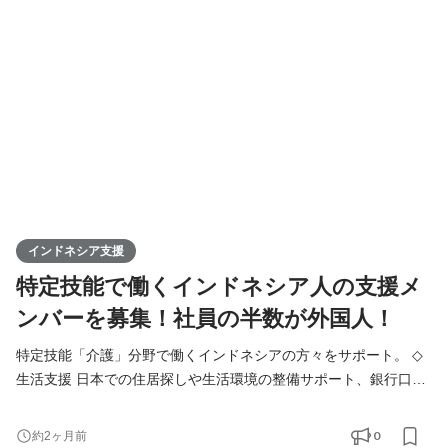
単な日本語指導や学習教材の提供、学習のサポート。 日本で働く
ミャンマーの方が、安心して生活と仕事をスタ
インドネシア支援
特定技能で働くインドネシア人の支援メ
ンバーを募集！社員の半数が外国人！
特定技能「介護」分野で働くインドネシアの方々をサポート。 ◇
生活支援 日本での住居探しや生活環境の整備サポート、銀行口座
開設、生活用品の購入サポートなど。 ◇職場支援 業務習得サポー
トや就業規則、職場のルール説明、日常業務のサポート。 ◇通
0
約2ヶ月前