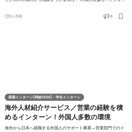
ィスから支えていきたいメンバーを募集しています！ ◆仕事内容
＜具体的には？＞ ・海外から来日するまでの手続き ・外国人支援
0
5ヶ月前
のデータベース管理 ・入国管理局に進捗確認 ・来社対応、電話対
応 ＜チーム構成＞ ■サポートチーム：7名(☆ここに配属) 日本人5
名 ベトナム人1名 インドネシア人1目 ■営業チーム：8
長期インターン(時給1500)・学生インターン
海外人材紹介サービス／営業の経験を積
めるインターン！外国人多数の環境
海外から日本へ就職する外国人のサポート事業→営業部門でのイ