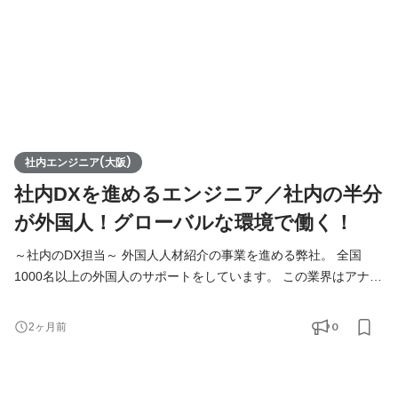
社内エンジニア(大阪)
社内DXを進めるエンジニア／社内の半分
が外国人！グローバルな環境で働く！
～社内のDX担当～ 外国人人材紹介の事業を進める弊社。 全国
1000名以上の外国人のサポートをしています。 この業界はアナロ
グな作業が非常に多く、 法律の改正や支援国の情勢にも左右され
ます。 Funtoco(ファントコ)では業界の中でも率先して 仕組み
0
2ヶ月前
化、IT化を進めており、管理ツールなども自社内で開発し運用し
ています。 将来的には自社で培った業務改善ノウハウ、システム
を外部に提供するため、 10名近くのメンバーを想定しています