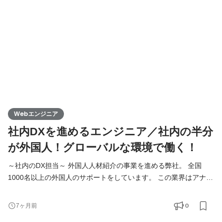
を外部に提供するため、 10名近くのメンバーを想定しています
Webエンジニア
社内DXを進めるエンジニア／社内の半分
が外国人！グローバルな環境で働く！
～社内のDX担当～ 外国人人材紹介の事業を進める弊社。 全国
1000名以上の外国人のサポートをしています。 この業界はアナロ
グな作業が非常に多く、 法律の改正や支援国の情勢にも左右され
ます。 Funtoco(ファントコ)では業界の中でも率先して 仕組み
0
7ヶ月前
化、IT化を進めており、管理ツールなども自社内で開発し運用し