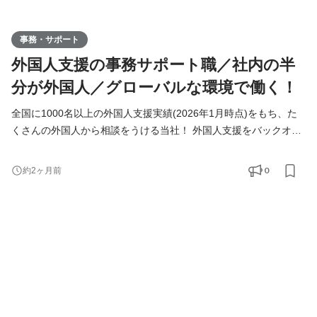
事務・サポート
外国人支援の事務サポート職／社内の半
分が外国人／グローバルな環境で働く！
全国に1000名以上の外国人支援実績(2026年1月時点)をもち、た
くさんの外国人から相談をうける当社！ 外国人支援をバックオフ
ィスから支えていきたいメンバーを募集しています！ ◆仕事内容
＜具体的には？＞ ・海外から来日するまでの手続き ・外国人支援
0
約2ヶ月前
のデータベース管理 ・入国管理局に進捗確認 ・来社対応、電話対
応 ＜チーム構成＞ ■サポートチーム：7名(☆ここに配属) 日本人5
名 ベトナム人1名 インドネシア人1目 ■営業チーム：8