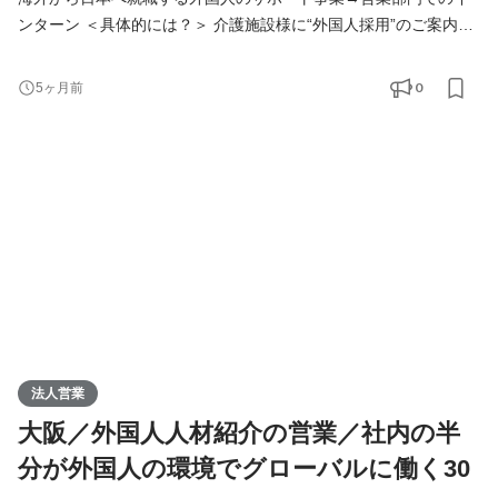
ンターン ＜具体的には？＞ 介護施設様に“外国人採用”のご案内を
お願いします！ 📍具体的には ■リストへのコール(テレアポ) (こち
らで用意します) ■アポの取得 ■慣れてきたら商談同席 📍ポイント
0
5ヶ月前
■社内の半分は外国人で多国籍 ■雰囲気はYouTubeで『Funtoco(フ
ァントコ)』と検索 ＜解決する課題＞ かなりの反響があるので採
用需要が大きいながらも、外国人の雇用が初
法人営業
大阪／外国人人材紹介の営業／社内の半
分が外国人の環境でグローバルに働く30