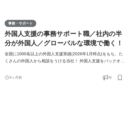
事務・サポート
外国人支援の事務サポート職／社内の半
分が外国人／グローバルな環境で働く！
全国に1000名以上の外国人支援実績(2026年1月時点)をもち、た
くさんの外国人から相談をうける当社！ 外国人支援をバックオフ
ィスから支えていきたいメンバーを募集しています！ ◆仕事内容
＜具体的には？＞ ・海外から来日するまでの手続き ・外国人支援
0
4ヶ月前
のデータベース管理 ・入国管理局に進捗確認 ・来社対応、電話対
応 ＜チーム構成＞ ■サポートチーム：7名(☆ここに配属) 日本人5
名 ベトナム人1名 インドネシア人1目 ■営業チーム：8