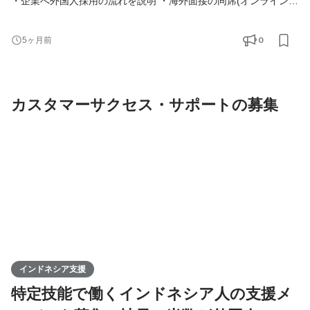
・企業へ外国人採用の流れを説明 ・海外面接の同席(オンライン)
・空港で入国対応 ・日本の生活オリエンテーション ＜営業スタイ
ル＞ ◇クライアント 介護施設(社会福祉法人)80％、飲食業界20％
0
5ヶ月前
◇新規？既存？ ほぼ反響と既存。テレアポなどの新規はありませ
ん ◇営業エリア 関西70％、関東20％、その他10％ ◇内勤？外
勤？： 内勤は週に1～2日。空港にいったり、外国人の
カスタマーサクセス・サポートの募集
インドネシア支援
特定技能で働くインドネシア人の支援メ