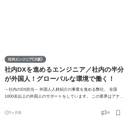
社内エンジニア(大阪)
社内DXを進めるエンジニア／社内の半分
が外国人！グローバルな環境で働く！
～社内のDX担当～ 外国人人材紹介の事業を進める弊社。 全国
1000名以上の外国人のサポートをしています。 この業界はアナロ
グな作業が非常に多く、 法律の改正や支援国の情勢にも左右され
ます。 Funtoco(ファントコ)では業界の中でも率先して 仕組み
0
5ヶ月前
化、IT化を進めており、管理ツールなども自社内で開発し運用し
ています。 将来的には自社で培った業務改善ノウハウ、システム