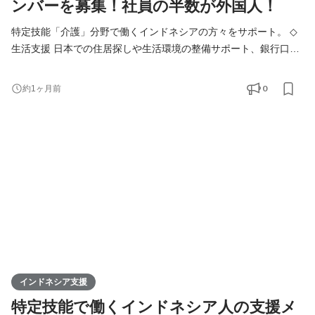
ンバーを募集！社員の半数が外国人！
特定技能「介護」分野で働くインドネシアの方々をサポート。 ◇
生活支援 日本での住居探しや生活環境の整備サポート、銀行口座
開設、生活用品の購入サポートなど。 ◇職場支援 業務習得サポー
トや就業規則、職場のルール説明、日常業務のサポート。 ◇通
0
約1ヶ月前
訳・翻訳 書類作成や面接時の翻訳、通訳対応。 ◇日本語学習支
援：簡単な日本語指導や学習教材の提供、学習のサポート。 日本
で初めて働くインドネシアの方が、安心して生活と
インドネシア支援
特定技能で働くインドネシア人の支援メ