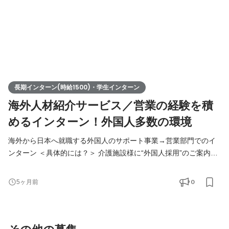
長期インターン(時給1500)・学生インターン
海外人材紹介サービス／営業の経験を積
めるインターン！外国人多数の環境
海外から日本へ就職する外国人のサポート事業→営業部門でのイ
ンターン ＜具体的には？＞ 介護施設様に“外国人採用”のご案内を
お願いします！ 📍具体的には ■リストへのコール(テレアポ) (こち
らで用意します) ■アポの取得 ■慣れてきたら商談同席 📍ポイント
0
5ヶ月前
■社内の半分は外国人で多国籍 ■雰囲気はYouTubeで『Funtoco(フ
ァントコ)』と検索 ＜解決する課題＞ かなりの反響があるので採
用需要が大きいながらも、外国人の雇用が初