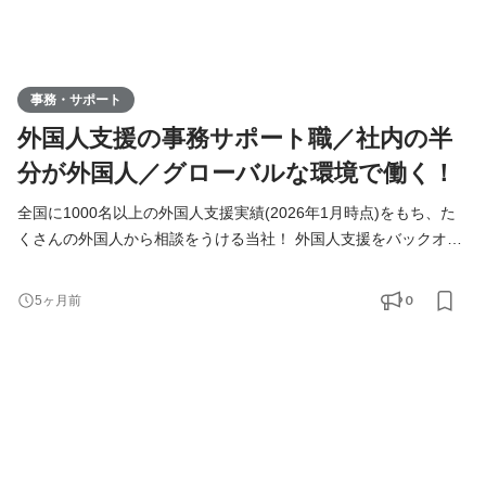
事務・サポート
外国人支援の事務サポート職／社内の半
分が外国人／グローバルな環境で働く！
全国に1000名以上の外国人支援実績(2026年1月時点)をもち、た
くさんの外国人から相談をうける当社！ 外国人支援をバックオフ
ィスから支えていきたいメンバーを募集しています！ ◆仕事内容
＜具体的には？＞ ・海外から来日するまでの手続き ・外国人支援
0
5ヶ月前
のデータベース管理 ・入国管理局に進捗確認 ・来社対応、電話対
応 ＜チーム構成＞ ■サポートチーム：7名(☆ここに配属) 日本人5
名 ベトナム人1名 インドネシア人1目 ■営業チーム：8