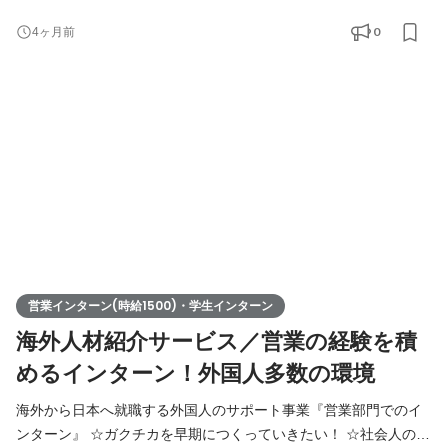
らで用意します) ■アポの取得 ■慣れてきたら商談同席 📍ポイント
0
4ヶ月前
■社内の半分は外国人で多国籍 ■雰囲気はYouTubeで『Funtoco(フ
ァントコ)』と検索 ＜解決する課題＞ かなりの反響があるので採
用需要が大きいながらも、外国人の雇用が初
営業インターン(時給1500)・学生インターン
海外人材紹介サービス／営業の経験を積
めるインターン！外国人多数の環境
海外から日本へ就職する外国人のサポート事業『営業部門でのイ
ンターン』 ☆ガクチカを早期につくっていきたい！ ☆社会人の経