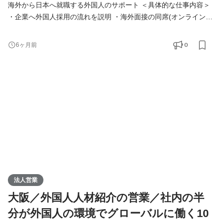
海外から日本へ就職する外国人のサポート ＜具体的な仕事内容＞
・企業へ外国人採用の流れを説明 ・海外面接の同席(オンライン)
・空港で入国対応 ・日本の生活オリエンテーション ＜営業スタイ
ル＞ ◇クライアント 介護施設(社会福祉法人)80％、飲食業界20％
0
6ヶ月前
◇新規？既存？ ほぼ反響と既存。テレアポなどの新規はありませ
ん ◇営業エリア 関西70％、関東20％、その他10％ ◇内勤？外
勤？： 内勤は週に1～2日。空港にいったり、外国人の
法人営業
大阪／外国人人材紹介の営業／社内の半
分が外国人の環境でグローバルに働く10