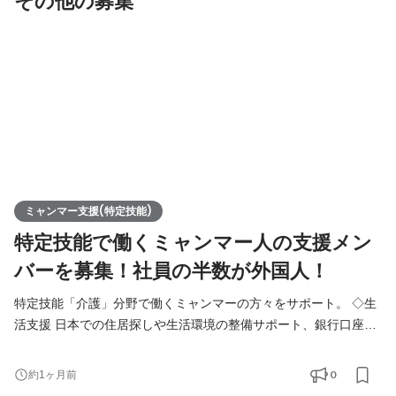
その他の募集
ミャンマー支援(特定技能)
特定技能で働くミャンマー人の支援メン
バーを募集！社員の半数が外国人！
特定技能「介護」分野で働くミャンマーの方々をサポート。 ◇生
活支援 日本での住居探しや生活環境の整備サポート、銀行口座開
設、生活用品の購入サポートなど。 ◇職場支援 業務習得サポート
や就業規則、職場のルール説明、日常業務のサポート。 ◇通訳・
0
約1ヶ月前
翻訳 書類作成や面接時の翻訳、通訳対応。 ◇日本語学習支援：簡