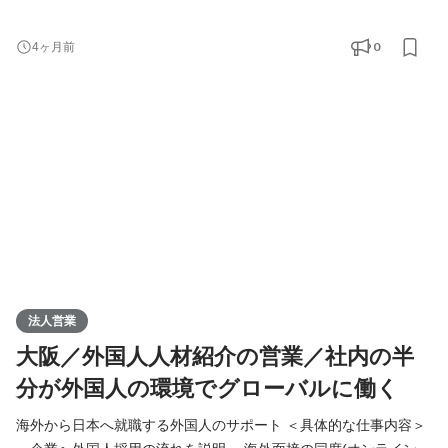
・空港で入国対応 ・日本の生活オリエンテーション ＜営業スタイ
ル＞ ◇クライアント 介護施設(社会福祉法人)80％、飲食業界20％
0
4ヶ月前
◇新規？既存？ ほぼ反響と既存。テレアポなどの新規はありませ
ん ◇営業エリア 関西70％、関東20％、その他10％ ◇内勤？外
勤？： 内勤は週に1～2日。空港にいったり、外国人の
法人営業
大阪／外国人人材紹介の営業／社内の半
分が外国人の環境でグローバルに働く
海外から日本へ就職する外国人のサポート ＜具体的な仕事内容＞