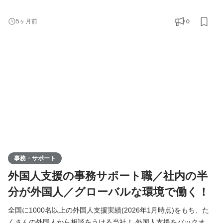
験をしてみたい ☆海外に興味がある！外国人と一緒に働きたい！
☆学生のうちに成長したい！ そんな方にぜひ来てほしいです！ ＜
0
5ヶ月前
具体的には？＞ 介護施設様に“外国人採用”のご案内をお願いしま
す！ 📍具体的には ■アポの取得 ■慣れてきたら商談同席 📍ポイン
ト ■社内の半分は外国人で多国籍 ■雰
事務・サポート
外国人支援の事務サポート職／社内の半
分が外国人／グローバルな環境で働く！
全国に1000名以上の外国人支援実績(2026年1月時点)をもち、た
くさんの外国人から相談をうける当社！ 外国人支援をバックオフ