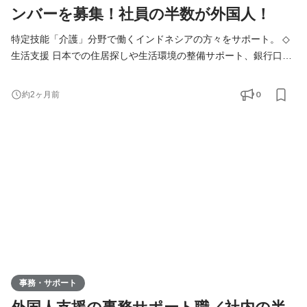
ンバーを募集！社員の半数が外国人！
特定技能「介護」分野で働くインドネシアの方々をサポート。 ◇
生活支援 日本での住居探しや生活環境の整備サポート、銀行口座
開設、生活用品の購入サポートなど。 ◇職場支援 業務習得サポー
トや就業規則、職場のルール説明、日常業務のサポート。 ◇通
0
約2ヶ月前
訳・翻訳 書類作成や面接時の翻訳、通訳対応。 ◇日本語学習支
援：簡単な日本語指導や学習教材の提供、学習のサポート。 日本
で初めて働くインドネシアの方が、安心して生活と
事務・サポート