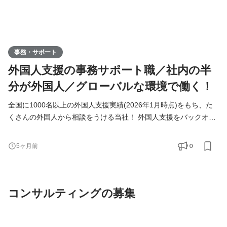
事務・サポート
外国人支援の事務サポート職／社内の半
分が外国人／グローバルな環境で働く！
全国に1000名以上の外国人支援実績(2026年1月時点)をもち、た
くさんの外国人から相談をうける当社！ 外国人支援をバックオフ
ィスから支えていきたいメンバーを募集しています！ ◆仕事内容
＜具体的には？＞ ・海外から来日するまでの手続き ・外国人支援
0
5ヶ月前
のデータベース管理 ・入国管理局に進捗確認 ・来社対応、電話対
応 ＜チーム構成＞ ■サポートチーム：7名(☆ここに配属) 日本人5
名 ベトナム人1名 インドネシア人1目 ■営業チーム：8
コンサルティングの募集