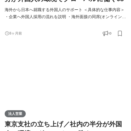
海外から日本へ就職する外国人のサポート ＜具体的な仕事内容＞
・企業へ外国人採用の流れを説明 ・海外面接の同席(オンライン)
・空港で入国対応 ・日本の生活オリエンテーション ＜営業スタイ
ル＞ ◇クライアント 介護施設(社会福祉法人)80％、飲食業界20％
0
8ヶ月前
◇新規？既存？ ほぼ反響と既存。テレアポなどの新規はありませ
ん ◇営業エリア 関西70％、関東20％、その他10％ ◇内勤？外
勤？： 内勤は週に1～2日。空港にいったり、外国人の
法人営業
東京支社の立ち上げ／社内の半分が外国