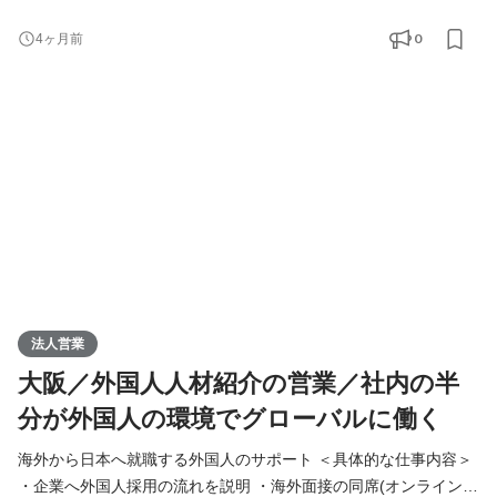
・空港で入国対応 ・日本の生活オリエンテーション ＜営業スタイ
ル＞ ◇クライアント 介護施設(社会福祉法人)80％、飲食業界20％
0
4ヶ月前
◇新規？既存？ ほぼ反響と既存。テレアポなどの新規はありませ
ん ◇営業エリア 関西70％、関東20％、その他10％ ◇内勤？外
勤？： 内勤は週に1～2日。空港にいったり、外国人の
法人営業
大阪／外国人人材紹介の営業／社内の半
分が外国人の環境でグローバルに働く
海外から日本へ就職する外国人のサポート ＜具体的な仕事内容＞
・企業へ外国人採用の流れを説明 ・海外面接の同席(オンライン)