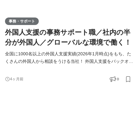
事務・サポート
外国人支援の事務サポート職／社内の半
分が外国人／グローバルな環境で働く！
全国に1000名以上の外国人支援実績(2026年1月時点)をもち、た
くさんの外国人から相談をうける当社！ 外国人支援をバックオフ
ィスから支えていきたいメンバーを募集しています！ ◆仕事内容
＜具体的には？＞ ・海外から来日するまでの手続き ・外国人支援
0
4ヶ月前
のデータベース管理 ・入国管理局に進捗確認 ・来社対応、電話対
応 ＜チーム構成＞ ■サポートチーム：7名(☆ここに配属) 日本人5
名 ベトナム人1名 インドネシア人1目 ■営業チーム：8