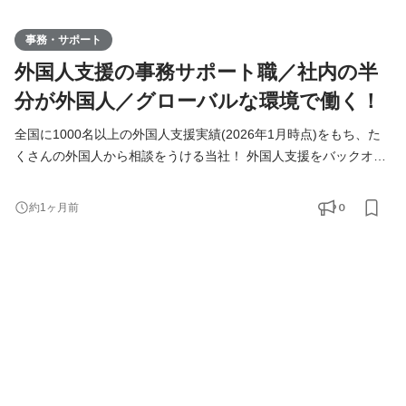
事務・サポート
外国人支援の事務サポート職／社内の半
分が外国人／グローバルな環境で働く！
全国に1000名以上の外国人支援実績(2026年1月時点)をもち、た
くさんの外国人から相談をうける当社！ 外国人支援をバックオフ
ィスから支えていきたいメンバーを募集しています！ ◆仕事内容
＜具体的には？＞ ・海外から来日するまでの手続き ・外国人支援
0
約1ヶ月前
のデータベース管理 ・入国管理局に進捗確認 ・来社対応、電話対
応 ＜チーム構成＞ ■サポートチーム：7名(☆ここに配属) 日本人5
名 ベトナム人1名 インドネシア人1目 ■営業チーム：8